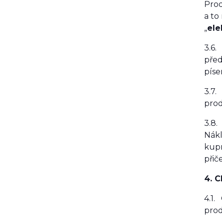
Prod
a to
„
ele
3.6.
před
píse
3.7.
prod
3.8.
Nákl
kupn
přič
4. 
4.1.
prod