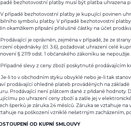
ípadě bezhotovostní platby musí být platba uhrazena p
 V případě bezhotovostní platby je kupující povinen u
abilního symbolu platby. V případě bezhotovostní platb
ěn okamžikem připsání příslušné částky na účet prodáva
 Prodávající je oprávněn, zejména v případě, že ze str
rzení objednávky (čl. 3.6), požadovat uhrazení celé kup
novení § 2119 odst. 1 občanského zákoníku se nepoužije.
 Případné slevy z ceny zboží poskytnuté prodávajícím
 Je-li to v obchodním styku obvyklé nebo je-li tak stan
aví prodávající ohledně plateb prováděných na základ
uru. Prodávající
není
plátcem daně z přidané hodnoty. Da
jícímu po uhrazení ceny zboží a zašle jej v elektronic
ech šperků je záruka 24 měsíců. Záruka se vztahuje na 
tahuje na poškození vzniklé nešetrným zacházením, po
ODSTOUPENÍ OD KUPNÍ SMLOUVY