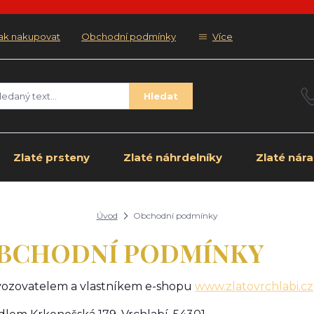
ak nakupovat
Obchodní podmínky
Více
Hledat
Zlaté prsteny
Zlaté náhrdelníky
Zlaté nár
Úvod
Obchodní podmínky
BCHODNÍ PODMÍNKY
ozovatelem a vlastníkem e-shopu
www.zlatovrchlabi.cz