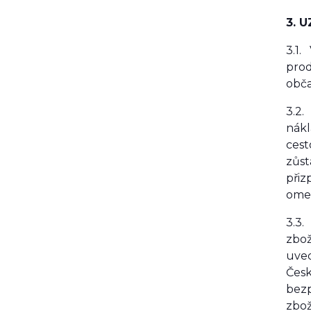
3. 
3.1.
prod
obča
3.2.
nákl
cest
zůst
přiz
omez
3.3.
zbož
uved
Česk
bezp
zbož