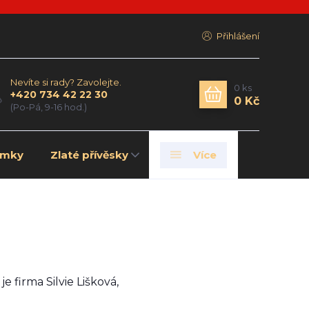
Přihlášení
Nevíte si rady? Zavolejte.
0
ks
+420 734 42 22 30
0 Kč
(Po-Pá, 9-16 hod.)
amky
Zlaté přívěsky
Více
je firma Silvie Lišková,