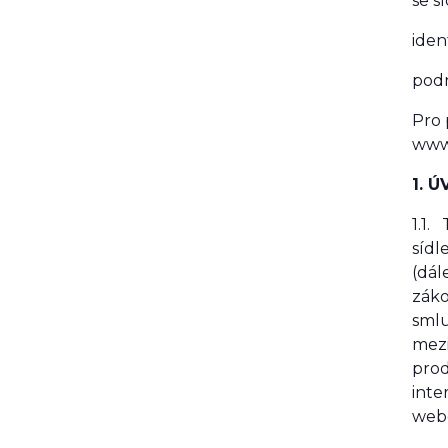
se s
iden
podn
Pro 
www
1. 
1.1.
síd
(dále
záko
smlu
mezi
prod
inte
webo