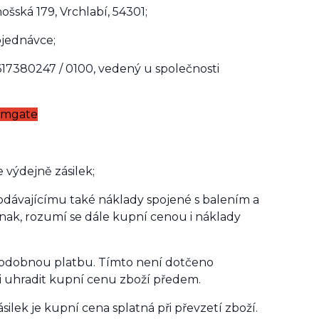
ošská 179, Vrchlabí, 54301;
jednávce;
1617380247 / 0100, vedený u společnosti
omgate
výdejně zásilek;
rodávajícímu také náklady spojené s balením a
inak, rozumí se dále kupní cenou i náklady
 obdobnou platbu. Tímto není dotčeno
i uhradit kupní cenu zboží předem.
silek je kupní cena splatná při převzetí zboží.