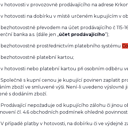
hotovosti v provozovně prodávajícího na adrese
Krkon
hotovosti na dobírku v místě určeném kupujícím v ob
ezhotovostně převodem na účet prodávajícího č
115-
rční banka a.s. (dále jen „
účet prodávajícího
“);
ezhotovostně prostřednictvím platebního systému
C
ezhotovostně platební kartou;
hotovosti nebo platební kartou při osobním odběru ve 
 Společně s kupní cenou je kupující povinen zaplatit p
ním zboží ve smluvené výši. Není-li uvedeno výslovně j
ené s dodáním zboží.
 Prodávající nepožaduje od kupujícího zálohu či jinou
novení čl. 4.6 obchodních podmínek ohledně povinnost
 V případě platby v hotovosti, na dobírku či ve výdejně zá