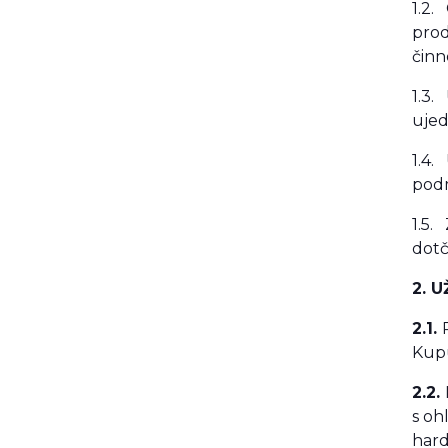
1.2.
prod
činn
1.3.
ujed
1.4.
podm
1.5.
dotč
2. 
2.1.
Kupu
2.2.
s oh
hard