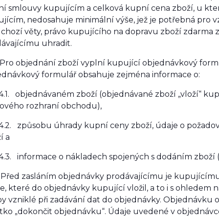
í smlouvy kupujícím a celková kupní cena zboží, u kt
jícím, nedosahuje minimální výše, jež je potřebná pro 
chozí věty, právo kupujícího na dopravu zboží zdarma z
ávajícímu uhradit.
Pro objednání zboží vyplní kupující objednávkový for
dnávkový formulář obsahuje zejména informace o:
1. objednávaném zboží (objednávané zboží „vloží“ kup
ového rozhraní obchodu),
.2. způsobu úhrady kupní ceny zboží, údaje o požad
í a
3. informace o nákladech spojených s dodáním zboží (d
 Před zasláním objednávky prodávajícímu je kupujícím
e, které do objednávky kupující vložil, a to i s ohledem 
y vzniklé při zadávání dat do objednávky. Objednávku 
tko „
dokončit objednávku
“. Údaje uvedené v objednávc