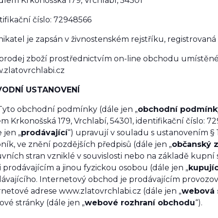
ídlem
Krkonošská 179, Vrchlabí, 54301
tifikační číslo:
72948566
ikatel je zapsán v živnostenském rejstříku, registrova
prodej zboží prostřednictvím on-line obchodu umístěn
.zlatovrchlabi.cz
ÚVODNÍ USTANOVENÍ
 Tyto obchodní podmínky (dále jen „
obchodní podmínk
lem
Krkonošská 179, Vrchlabí, 54301
, identifikační číslo:
72
 jen „
prodávající
“) upravují v souladu s ustanovením § 1
ník, ve znění pozdějších předpisů (dále jen „
občanský 
vních stran vzniklé v souvislosti nebo na základě kupní 
 prodávajícím a jinou fyzickou osobou (dále jen „
kupujíc
ávajícího. Internetový obchod je prodávajícím provoz
rnetové adrese
www.zlatovrchlabi.cz
(dále jen „
webová 
vé stránky (dále jen „
webové rozhraní obchodu
“).