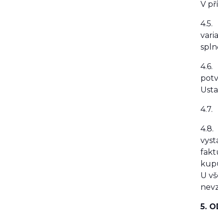
V př
4.5.
vari
spln
4.6.
potv
Usta
4.7.
4.8.
vyst
fakt
kupu
U vš
nevz
5. 