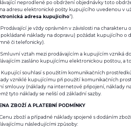
ávající neprodleně po obdržení objednávky toto obdrž
 na adresu elektronické pošty kupujícího uvedenou v už
ktronická adresa kupujícího
“).
 Prodávající je vždy oprávněn v závislosti na charakteru
pokládané náklady na dopravu) požádat kupujícího o d
mně či telefonicky).
 Smluvní vztah mezi prodávajícím a kupujícím vzniká dor
ávajícím zasláno kupujícímu elektronickou poštou, a to
 Kupující souhlasí s použitím komunikačních prostředků
ady vzniklé kupujícímu při použití komunikačních prost
í smlouvy (náklady na internetové připojení, náklady na 
emž tyto náklady se neliší od základní sazby.
CENA ZBOŽÍ A PLATEBNÍ PODMÍNKY
 Cenu zboží a případné náklady spojené s dodáním zbož
ávajícímu následujícími způsoby: