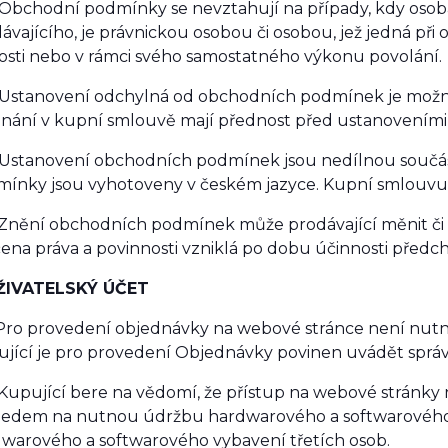
 Obchodní podmínky se nevztahují na případy, kdy osob
ávajícího, je právnickou osobou či osobou, jež jedná při
osti nebo v rámci svého samostatného výkonu povolání.
 Ustanovení odchylná od obchodních podmínek je možn
nání v kupní smlouvě mají přednost před ustanovením
 Ustanovení obchodních podmínek jsou nedílnou součá
ínky jsou vyhotoveny v českém jazyce. Kupní smlouvu l
 Znění obchodních podmínek může prodávající měnit či
ena práva a povinnosti vzniklá po dobu účinnosti pře
UŽIVATELSKÝ ÚČET
Pro provedení objednávky na webové stránce není nutné
jící je pro provedení Objednávky povinen uvádět správ
Kupující bere na vědomí, že přístup na webové stránky 
ledem na nutnou údržbu hardwarového a softwarového 
warového a softwarového vybavení třetích osob.