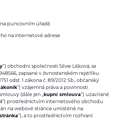
ná na puncovním úřadě.
ého na internetové adrese
y
“) obchodní společnosti
Silvie Lišková
, se
948566,
zapsané v živnostenském rejstříku
751 odst. 1 zákona č. 89/2012 Sb., občanský
zákoník
“) vzájemná práva a povinnosti
smlouvy (dále jen „
kupní smlouva
“) uzavírané
í
“) prostřednictvím internetového obchodu
ován na webové stránce umístěné na
stránka
“), a to prostřednictvím rozhraní