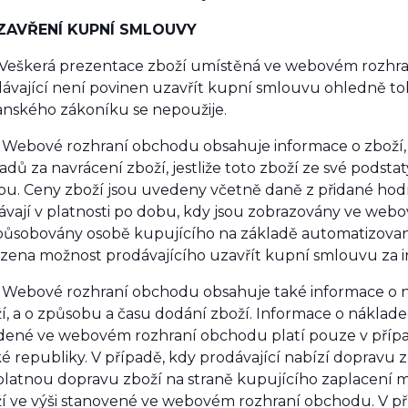
UZAVŘENÍ KUPNÍ SMLOUVY
 Veškerá prezentace zboží umístěná ve webovém rozhra
ávající není povinen uzavřít kupní smlouvu ohledně toh
nského zákoníku se nepoužije.
 Webové rozhraní obchodu obsahuje informace o zboží, 
adů za navrácení zboží, jestliže toto zboží ze své pods
ou. Ceny zboží jsou uvedeny včetně daně z přidané hodn
ávají v platnosti po dobu, kdy jsou zobrazovány ve we
působovány osobě kupujícího na základě automatizova
ena možnost prodávajícího uzavřít kupní smlouvu za 
 Webové rozhraní obchodu obsahuje také informace o 
í, a o způsobu a času dodání zboží. Informace o náklad
ené ve webovém rozhraní obchodu platí pouze v případ
é republiky. V případě, kdy prodávající nabízí dopravu
latnou dopravu zboží na straně kupujícího zaplacení 
í ve výši stanovené ve webovém rozhraní obchodu. V p