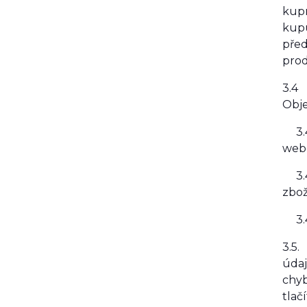
kupn
kupu
před
prod
3.4 
Obje
3.4.
web
3.4
zbož
3.4.
3.5.
údaj
chyb
tlačí