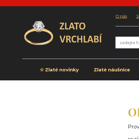
O nás
J
☆ Zlaté novinky
Zlaté náušnice
O
Prov