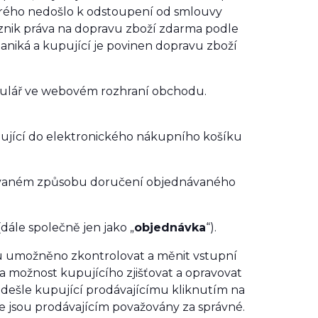
erého nedošlo k odstoupení od smlouvy
vznik práva na dopravu zboží zdarma podle
aniká a kupující je povinen dopravu zboží
mulář ve webovém rozhraní obchodu.
ující do elektronického nákupního košíku
ovaném způsobu doručení objednávaného
ále společně jen jako „
objednávka
“).
u umožněno zkontrolovat a měnit vstupní
na možnost kupujícího zjišťovat a opravovat
odešle kupující prodávajícímu kliknutím na
e jsou prodávajícím považovány za správné.