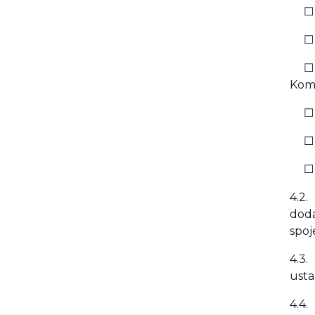
☐ v 
☐ v 
☐ b
Kome
☐ b
☐ b
☐ v 
4.2.
dodá
spoj
4.3.
usta
4.4.