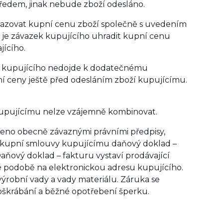
ředem, jinak nebude zboží odesláno.
hrazovat kupní cenu zboží společně s uvedením
y je závazek kupujícího uhradit kupní cenu
jícího.
any kupujícího nedojde k dodatečnému
ní ceny ještě před odesláním zboží kupujícímu.
 kupujícímu nelze vzájemně kombinovat.
oveno obecně závaznými právními předpisy,
ě kupní smlouvy kupujícímu daňový doklad –
ňový doklad – fakturu vystaví prodávající
ké podobě na elektronickou adresu kupujícího.
výrobní vady a vady materiálu. Záruka se
škrábání a běžné opotřebení šperku.