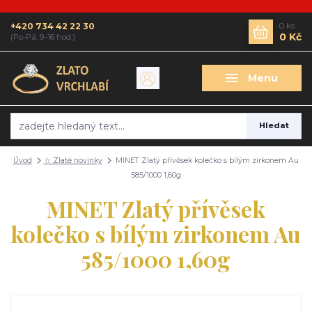
+420 734 42 22 30
0
ks
0 Kč
(Po-Pá, 9-16 hod.)
Menu
Hledat
Úvod
☆ Zlaté novinky
MINET Zlatý přívěsek kolečko s bílým zirkonem Au
585/1000 1,60g
MINET Zlatý přívěsek
kolečko s bílým zirkonem Au
585/1000 1,60g