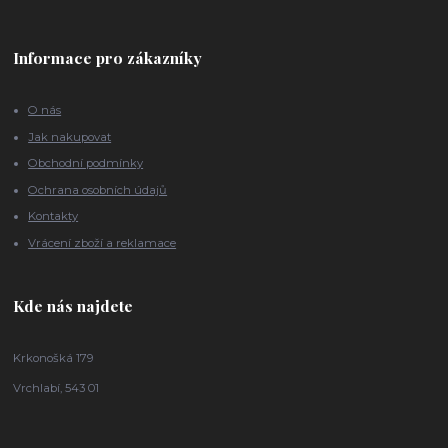
Informace pro zákazníky
O nás
Jak nakupovat
Obchodní podmínky
Ochrana osobních údajů
Kontakty
Vrácení zboží a reklamace
Kde nás najdete
Krkonošká 179
Vrchlabí, 543 01