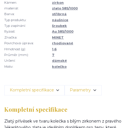
Kámen:
zirkon
materiál:
zlato 585/1000
Barva:
stříbrná
Typ produktu:
náušnice
Typ zapínání:
šroubek
Ryzost:
Au 585/1000
Značka:
MINET
Povrchová úprava:
rhodiované
Hmotnost (g):
1,6
Průměr (mm):
7
Určení:
dámské
Motiv:
kolečko
Kompletní specifikace
Parametry
Kompletní specifikace
Zlatý přívěsek ve tvaru kolečka s bílým zirkonem z pravého
14karátového zlata je ideálním doplňkem pro ženy, které