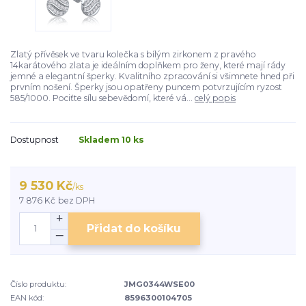
Zlatý přívěsek ve tvaru kolečka s bílým zirkonem z pravého
14karátového zlata je ideálním doplňkem pro ženy, které mají rády
jemné a elegantní šperky. Kvalitního zpracování si všimnete hned při
prvním nošení. Šperky jsou opatřeny puncem potvrzujícím ryzost
585/1000. Pociťte sílu sebevědomí, které vá...
celý popis
Dostupnost
Skladem 10 ks
9 530 Kč
/
ks
7 876 Kč
bez DPH
Přidat do košíku
Číslo produktu:
JMG0344WSE00
EAN kód:
8596300104705