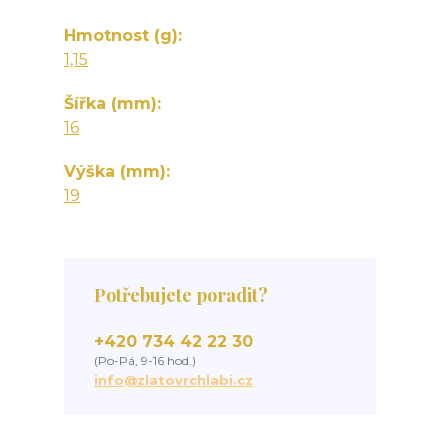
Hmotnost (g)
1,15
Šířka (mm)
16
Výška (mm)
19
Potřebujete poradit?
+420 734 42 22 30
(Po-Pá, 9-16 hod.)
info@zlatovrchlabi.cz