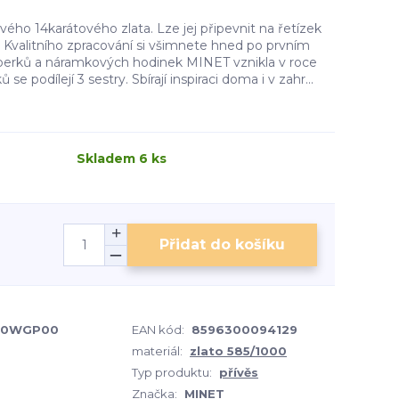
vého 14karátového zlata. Lze jej připevnit na řetízek
. Kvalitního zpracování si všimnete hned po prvním
perků a náramkových hodinek MINET vznikla v roce
se podílejí 3 sestry. Sbírají inspiraci doma i v zahr...
Skladem 6 ks
Přidat do košíku
80WGP00
EAN kód:
8596300094129
materiál:
zlato 585/1000
Typ produktu:
přívěs
Značka:
MINET