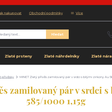
ak nakupovat
Obchodní podmínky
Více
Hledat
Zlaté prsteny
Zlaté náhrdelníky
Zlaté nár
é přívěsky
MINET Zlatý přívěs zamilovaný pár v srdci s bílými zirkony Au 5
s zamilovaný pár v srdci s
585/1000 1,15g