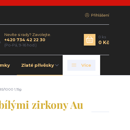
Přihlášení
Nevíte si rady? Zavolejte.
0
ks
+420 734 42 22 30
0 Kč
(Po-Pá, 9-16 hod.)
amky
Zlaté přívěsky
Více
85/1000 1,15g
 bílými zirkony Au