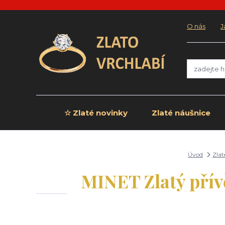
O nás
J
☆ Zlaté novinky
Zlaté náušnice
Úvod
Zlat
MINET Zlatý přívě