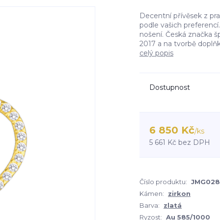
Decentní přívěsek z pra
podle vašich preferencí
nošení. Česká značka š
2017 a na tvorbě doplňků 
celý popis
Dostupnost
6 850 Kč
/
ks
5 661 Kč
bez DPH
Číslo produktu:
JMG02
Kámen:
zirkon
Barva:
zlatá
Ryzost:
Au 585/1000