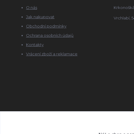
O nás
Krkonošká
Jak nakupovat
Vrchlabí, 5
Obchodní podmínky
Ochrana osobních údajů
Kontakty
Vrácení zboží a reklamace