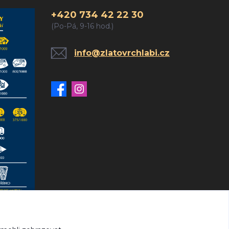
+420 734 42 22 30
(Po-Pá, 9-16 hod.)
info@zlatovrchlabi.cz