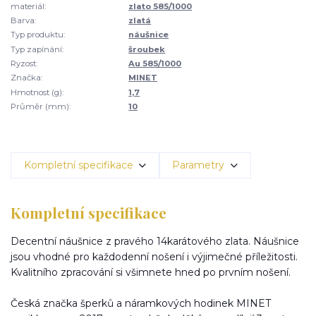
materiál:
zlato 585/1000
Barva:
zlatá
Typ produktu:
náušnice
Typ zapínání:
šroubek
Ryzost:
Au 585/1000
Značka:
MINET
Hmotnost (g):
1,7
Průměr (mm):
10
Kompletní specifikace
Parametry
Kompletní specifikace
Decentní náušnice z pravého 14karátového zlata. Náušnice
jsou vhodné pro každodenní nošení i výjimečné příležitosti.
Kvalitního zpracování si všimnete hned po prvním nošení.
Česká značka šperků a náramkových hodinek MINET