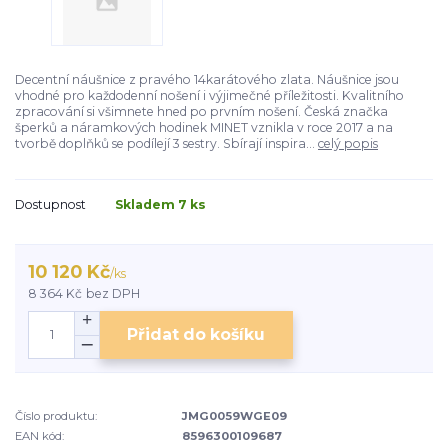
Decentní náušnice z pravého 14karátového zlata. Náušnice jsou
vhodné pro každodenní nošení i výjimečné příležitosti. Kvalitního
zpracování si všimnete hned po prvním nošení. Česká značka
šperků a náramkových hodinek MINET vznikla v roce 2017 a na
tvorbě doplňků se podílejí 3 sestry. Sbírají inspira...
celý popis
Dostupnost
Skladem 7 ks
10 120 Kč
/
ks
8 364 Kč
bez DPH
Přidat do košíku
Číslo produktu:
JMG0059WGE09
EAN kód:
8596300109687