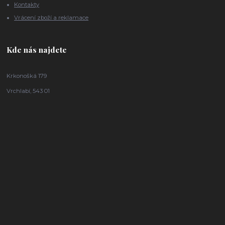
Kontakty
Vrácení zboží a reklamace
Kde nás najdete
Krkonošká 179
Vrchlabí, 543 01