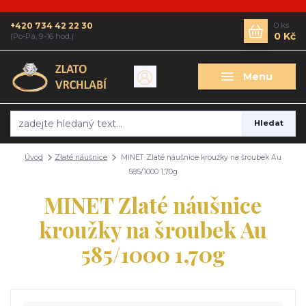
+420 734 42 22 30
0
ks
0 Kč
(Po-Pá, 9-16 hod.)
Menu
Hledat
Úvod
Zlaté náušnice
MINET Zlaté náušnice kroužky na šroubek Au
585/1000 1,70g
MINET Zlaté náušnice
kroužky na šroubek Au
585/1000 1,70g