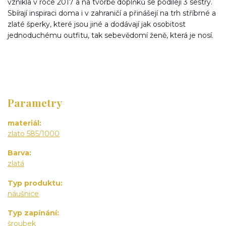
vznikla v roce 2017 a na tvorbě doplňků se podílejí 3 sestry.
Sbírají inspiraci doma i v zahraničí a přinášejí na trh stříbrné a
zlaté šperky, které jsou jiné a dodávají jak osobitost
jednoduchému outfitu, tak sebevědomí ženě, která je nosí.
Parametry
materiál
zlato 585/1000
Barva
zlatá
Typ produktu
náušnice
Typ zapínání
šroubek