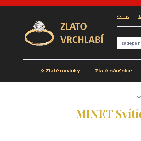
O nás
J
☆ Zlaté novinky
Zlaté náušnice
Úv
MINET Svítíc