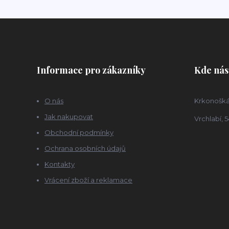
Informace pro zákazníky
Kde nás
O nás
Krkonošká
Jak nakupovat
Vrchlabí, 5
Obchodní podmínky
Ochrana osobních údajů
Kontakty
Vrácení zboží a reklamace