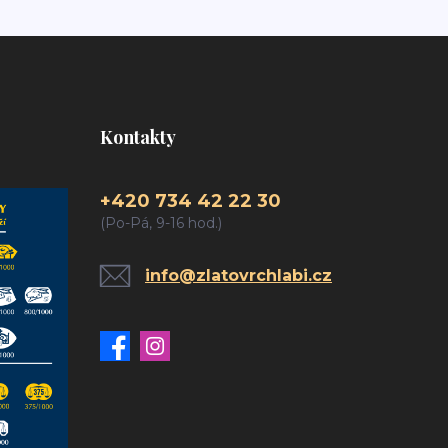
Kontakty
+420 734 42 22 30
(Po-Pá, 9-16 hod.)
info@zlatovrchlabi.cz