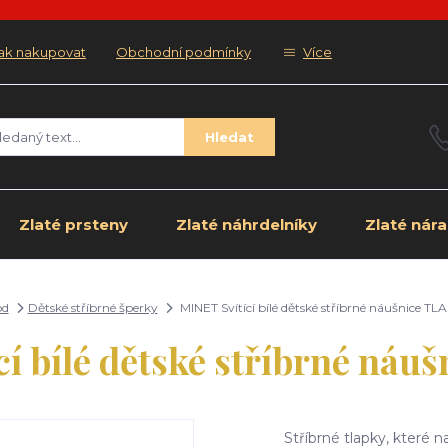
ak nakupovat
Obchodní podmínky
Více
Hledat
Zlaté prsteny
Zlaté náhrdelníky
Zlaté nár
od
Dětské stříbrné šperky
MINET Svítící bílé dětské stříbrné náušnice TL
í bílé dětské stříbrné ná
Stříbrné tlapky, které 