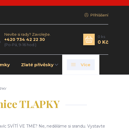
Přihlášení
Nevíte si rady? Zavolejte.
0
ks
+420 734 42 22 30
0 Kč
(Po-Pá, 9-16 hod.)
amky
Zlaté přívěsky
Více
APKY
ušnice TLAPKY
navíc SVÍTÍ VE TMĚ? Ne, neděláme si srandu. Vystavte