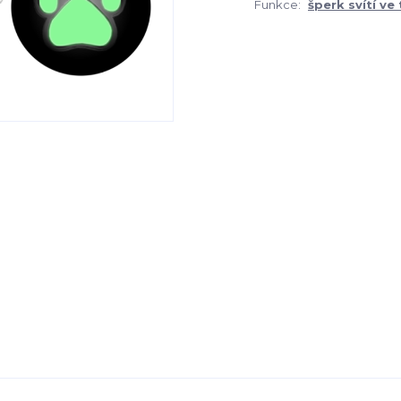
Funkce:
šperk svítí ve