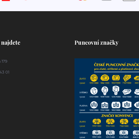
 najdete
Puncovní značky
 179
43 01