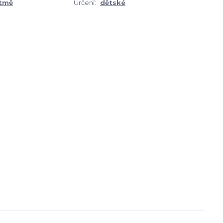
 tmě
Určení:
dětské