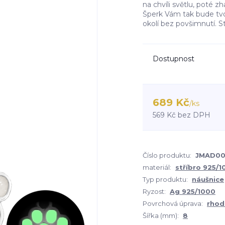
na chvíli světlu, poté zh
Šperk Vám tak bude tvoř
okolí bez povšimnutí. St
Dostupnost
689 Kč
/
ks
569 Kč
bez DPH
Číslo produktu:
JMAD0
materiál:
stříbro 925/
Typ produktu:
náušnice
Ryzost:
Ag 925/1000
Povrchová úprava:
rhod
Šířka (mm):
8