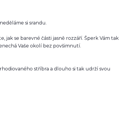
 neděláme si srandu.
te, jak se barevné části jasně rozzáří. Šperk Vám tak
 nenechá Vaše okolí bez povšimnutí.
 rhodiovaného stříbra a dlouho si tak udrží svou