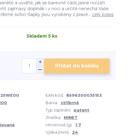
asněte a uvidíte, jak se barevné části jasně rozzáří.
it zajímavý doplněk i v noci a určitě nenechá Vaše
říbrné svíticí tlapky jsou vyrobeny z pravé...
celý popis
Skladem 5 ks
Přidat do košíku
025WE00
EAN kód:
8596300035153
1000
Barva:
stříbrná
Typ zapínání:
patent
Značka:
MINET
iované
Hmotnost (g):
1,7
Výška (mm):
24