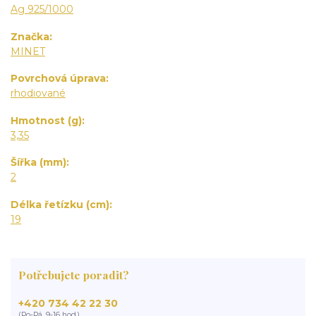
Ag 925/1000
Značka
MINET
Povrchová úprava
rhodiované
Hmotnost (g)
3,35
Šířka (mm)
2
Délka řetízku (cm)
19
Potřebujete poradit?
+420 734 42 22 30
(Po-Pá, 9-16 hod.)