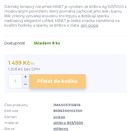
Dámský tenisový náramek MINET je vyroben ze stříbra Ag 925/1000 s
rhodiovaným povrchem, který pomáhá zachovat jeho lesk i barvu.
Bílé zirkony vytvářejí souvislou linii třpytu a dodávají šperku
nadčasový elegantní vzhled. MINET je česká značka zaměřená na
kvalitní hodinky a šperky ze stříbra a zlata.
celý popis
Dostupnost
Skladem 8 ks
1 459 Kč
/
ks
1 206 Kč
bez DPH
Přidat do košíku
Číslo produktu:
JMAS0331SB16
EAN kód:
8596300102350
Kámen:
zirkon
materiál:
stříbro 925/1000
Barva:
stříbrná