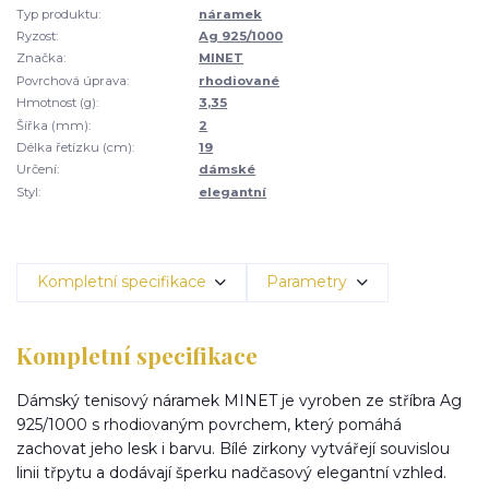
Typ produktu:
náramek
Ryzost:
Ag 925/1000
Značka:
MINET
Povrchová úprava:
rhodiované
Hmotnost (g):
3,35
Šířka (mm):
2
Délka řetízku (cm):
19
Určení:
dámské
Styl:
elegantní
Kompletní specifikace
Parametry
Kompletní specifikace
Dámský tenisový náramek MINET je vyroben ze stříbra Ag
925/1000 s rhodiovaným povrchem, který pomáhá
zachovat jeho lesk i barvu. Bílé zirkony vytvářejí souvislou
linii třpytu a dodávají šperku nadčasový elegantní vzhled.