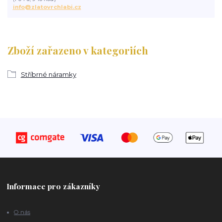
info@zlatovrchlabi.cz
Zboží zařazeno v kategoriích
Stříbrné náramky
Informace pro zákazníky
O nás