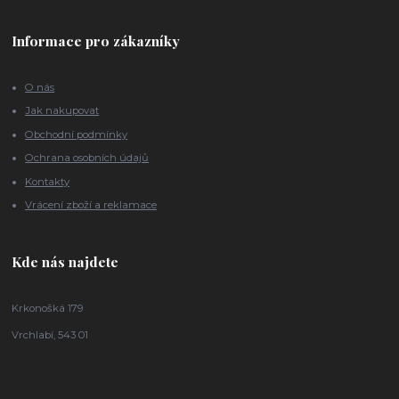
Informace pro zákazníky
O nás
Jak nakupovat
Obchodní podmínky
Ochrana osobních údajů
Kontakty
Vrácení zboží a reklamace
Kde nás najdete
Krkonošká 179
Vrchlabí, 543 01