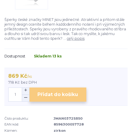
Šperky české značky MINET jsou jedinečné. Atraktivní a přitom stále
jemný design oceníte během každodenního nošení i při výjimečných
příležitostech. Šperky jsou vyrobeny z pravého rhodiovaného stříbra
a dlouho si tak udrží svou barvu i lesk. Tak co myslíte, k jakému
outfitu se Vám hodí tento šperk? ...
celý popis
Dostupnost
Skladem 13 ks
869 Kč
/
ks
718 Kč
bez DPH
Přidat do košíku
Číslo produktu:
JMAN0372SR50
EAN kód:
8596300057728
Kámen:
zirkon