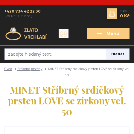
+420 734 42 22 30
0
ks
0 Kč
(Po-Pá, 9-16 hod.)
Menu
Hledat
Úvod
Stříbrné prsteny
MINET Stříbrný srdíčkový prsten LOVE se zirkony vel.
50
MINET Stříbrný srdíčkový
prsten LOVE se zirkony vel.
50