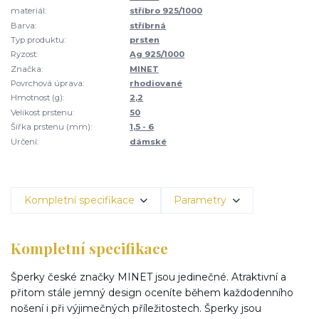
materiál:
stříbro 925/1000
Barva:
stříbrná
Typ produktu:
prsten
Ryzost:
Ag 925/1000
Značka:
MINET
Povrchová úprava:
rhodiované
Hmotnost (g):
2,2
Velikost prstenu:
50
Šířka prstenu (mm):
1,5 - 6
Určení:
dámské
Kompletní specifikace
Parametry
Kompletní specifikace
Šperky české značky MINET jsou jedinečné. Atraktivní a
přitom stále jemný design oceníte během každodenního
nošení i při výjimečných příležitostech. Šperky jsou