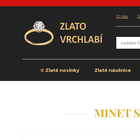
O nás
J
☆ Zlaté novinky
Zlaté náušnice
MINET St