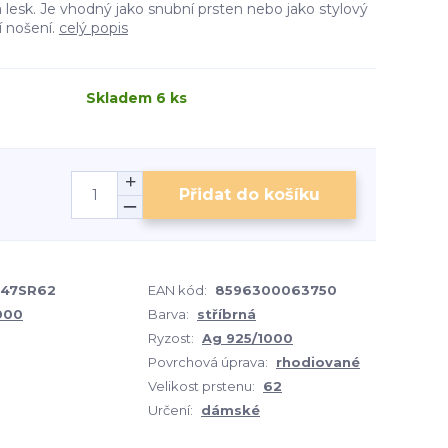
 lesk. Je vhodný jako snubní prsten nebo jako stylový
 nošení.
celý popis
Skladem 6 ks
Přidat do košíku
47SR62
EAN kód:
8596300063750
1000
Barva:
stříbrná
Ryzost:
Ag 925/1000
Povrchová úprava:
rhodiované
Velikost prstenu:
62
Určení:
dámské