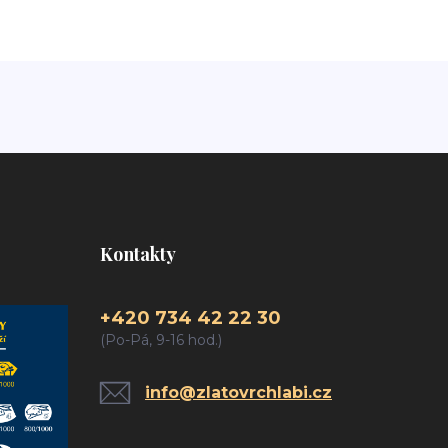
Kontakty
+420 734 42 22 30
(Po-Pá, 9-16 hod.)
info@zlatovrchlabi.cz