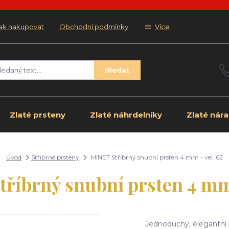
ak nakupovat
Obchodní podmínky
Více
Hledat
Zlaté prsteny
Zlaté náhrdelníky
Zlaté nár
Úvod
Stříbrné prsteny
MINET Stříbrný snubní prsten 4 mm - vel. 62
říbrný snubní prsten 4 mm 
Jednoduchý, elegantní p