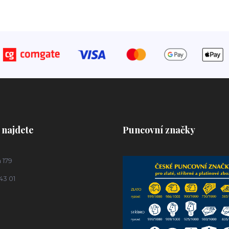
 najdete
Puncovní značky
 179
43 01