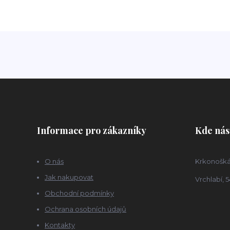
Informace pro zákazníky
Kde nás
O nás
Krkonošká
Jak nakupovat
Vrchlabí, 5
Obchodní podmínky
Ochrana osobních údajů
Kontakty