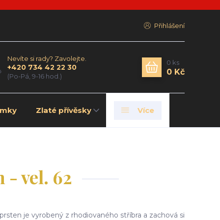
Přihlášení
Nevíte si rady? Zavolejte.
0
ks
+420 734 42 22 30
0 Kč
(Po-Pá, 9-16 hod.)
amky
Zlaté přívěsky
Více
- vel. 62
rsten je vyrobený z rhodiovaného stříbra a zachová si