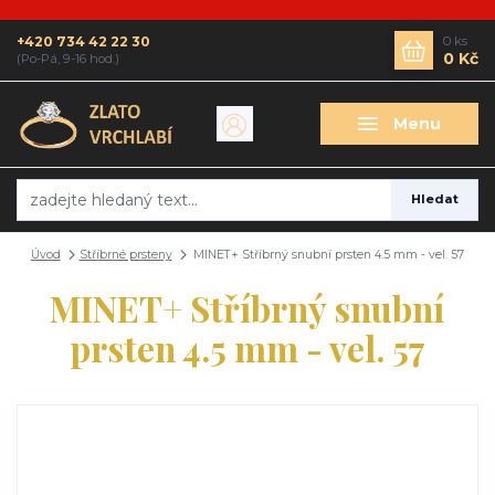
+420 734 42 22 30
0
ks
0 Kč
(Po-Pá, 9-16 hod.)
Menu
Hledat
Úvod
Stříbrné prsteny
MINET+ Stříbrný snubní prsten 4.5 mm - vel. 57
MINET+ Stříbrný snubní
prsten 4.5 mm - vel. 57