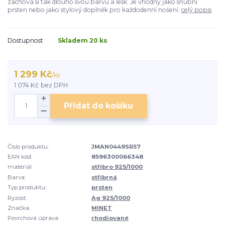
zachová si tak dlouho svou barvu a lesk. Je vhodný jako snubní
prsten nebo jako stylový doplněk pro každodenní nošení.
celý popis
Dostupnost
Skladem 20 ks
1 299 Kč
/
ks
1 074 Kč
bez DPH
Přidat do košíku
Číslo produktu:
JMAN0449SR57
EAN kód:
8596300066348
materiál:
stříbro 925/1000
Barva:
stříbrná
Typ produktu:
prsten
Ryzost:
Ag 925/1000
Značka:
MINET
Povrchová úprava:
rhodiované