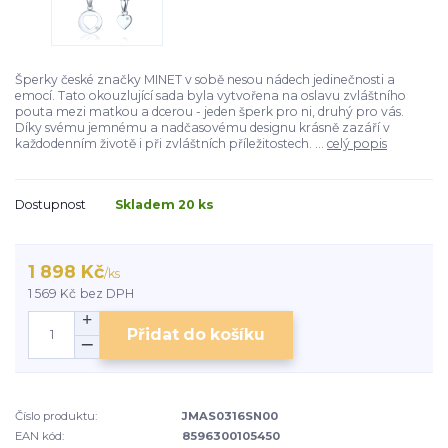
Šperky české značky MINET v sobě nesou nádech jedinečnosti a
emocí. Tato okouzlující sada byla vytvořena na oslavu zvláštního
pouta mezi matkou a dcerou - jeden šperk pro ni, druhý pro vás.
Díky svému jemnému a nadčasovému designu krásně zazáří v
každodenním životě i při zvláštních příležitostech. ...
celý popis
Dostupnost
Skladem 20 ks
1 898 Kč
/
ks
1 569 Kč
bez DPH
Přidat do košíku
Číslo produktu:
JMAS0316SN00
EAN kód:
8596300105450