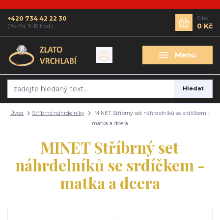
+420 734 42 22 30
0
ks
0 Kč
(Po-Pá, 9-16 hod.)
Menu
Hledat
Úvod
Stříbrné náhrdelníky
MINET Stříbrný set náhrdelníků se srdíčkem -
matka a dcera
MINET Stříbrný set
náhrdelníků se srdíčkem -
matka a dcera