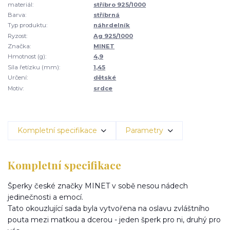
materiál:
stříbro 925/1000
Barva:
stříbrná
Typ produktu:
náhrdelník
Ryzost:
Ag 925/1000
Značka:
MINET
Hmotnost (g):
4,9
Síla řetízku (mm):
1,45
Určení:
dětské
Motiv:
srdce
Kompletní specifikace
Parametry
Kompletní specifikace
Šperky české značky MINET v sobě nesou nádech
jedinečnosti a emocí.
Tato okouzlující sada byla vytvořena na oslavu zvláštního
pouta mezi matkou a dcerou - jeden šperk pro ni, druhý pro