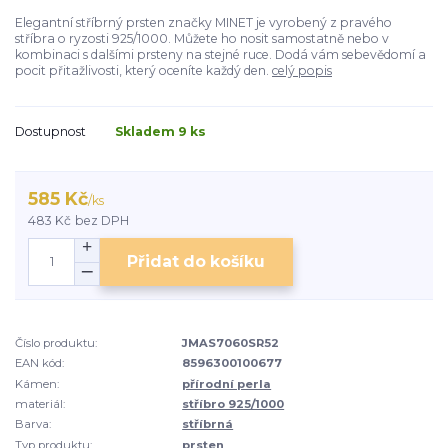
Elegantní stříbrný prsten značky MINET je vyrobený z pravého
stříbra o ryzosti 925/1000. Můžete ho nosit samostatně nebo v
kombinaci s dalšími prsteny na stejné ruce. Dodá vám sebevědomí a
pocit přitažlivosti, který oceníte každý den.
celý popis
Dostupnost
Skladem 9 ks
585 Kč
/
ks
483 Kč
bez DPH
Přidat do košíku
Číslo produktu:
JMAS7060SR52
EAN kód:
8596300100677
Kámen:
přírodní perla
materiál:
stříbro 925/1000
Barva:
stříbrná
Typ produktu:
prsten