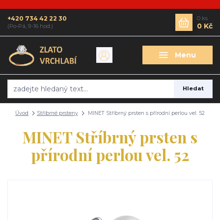
+420 734 42 22 30
0
ks
0 Kč
(Po-Pá, 9-16 hod.)
Menu
Hledat
Úvod
Stříbrné prsteny
MINET Stříbrný prsten s přírodní perlou vel. 52
MINET Stříbrný prsten s
přírodní perlou vel. 52