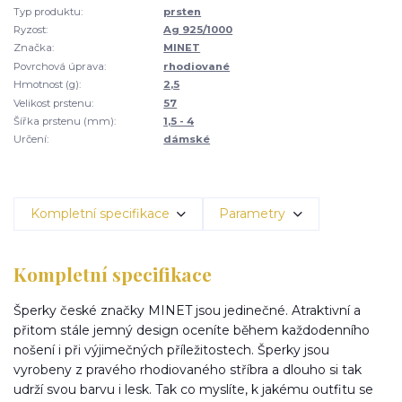
Typ produktu:
prsten
Ryzost:
Ag 925/1000
Značka:
MINET
Povrchová úprava:
rhodiované
Hmotnost (g):
2,5
Velikost prstenu:
57
Šířka prstenu (mm):
1,5 - 4
Určení:
dámské
Kompletní specifikace
Parametry
Kompletní specifikace
Šperky české značky MINET jsou jedinečné. Atraktivní a
přitom stále jemný design oceníte během každodenního
nošení i při výjimečných příležitostech. Šperky jsou
vyrobeny z pravého rhodiovaného stříbra a dlouho si tak
udrží svou barvu i lesk. Tak co myslíte, k jakému outfitu se