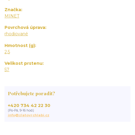
Značka
MINET
Povrchová úprava
rhodiované
Hmotnost (g)
2,5
Velikost prstenu
57
Potřebujete poradit?
+420 734 42 22 30
(Po-Pá, 9-16 hod.)
info@zlatovrchlabi.cz