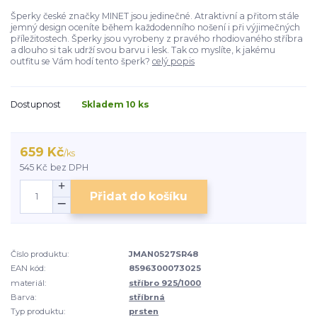
Šperky české značky MINET jsou jedinečné. Atraktivní a přitom stále
jemný design oceníte během každodenního nošení i při výjimečných
příležitostech. Šperky jsou vyrobeny z pravého rhodiovaného stříbra
a dlouho si tak udrží svou barvu i lesk. Tak co myslíte, k jakému
outfitu se Vám hodí tento šperk?
celý popis
Dostupnost
Skladem 10 ks
659 Kč
/
ks
545 Kč
bez DPH
Přidat do košíku
Číslo produktu:
JMAN0527SR48
EAN kód:
8596300073025
materiál:
stříbro 925/1000
Barva:
stříbrná
Typ produktu:
prsten