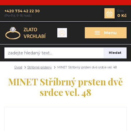
+420 734 42 22 30
0
ks
0 Kč
(Po-Pá, 9-16 hod.)
Menu
Hledat
Úvod
Stříbrné prsteny
MINET Stříbrný prsten dvě srdce vel. 48
MINET Stříbrný prsten dvě
srdce vel. 48