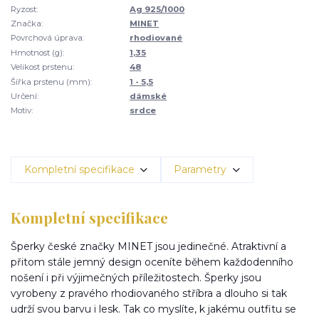
Ryzost:
Ag 925/1000
Značka:
MINET
Povrchová úprava:
rhodiované
Hmotnost (g):
1,35
Velikost prstenu:
48
Šířka prstenu (mm):
1 - 5,5
Určení:
dámské
Motiv:
srdce
Kompletní specifikace
Parametry
Kompletní specifikace
Šperky české značky MINET jsou jedinečné. Atraktivní a
přitom stále jemný design oceníte během každodenního
nošení i při výjimečných příležitostech. Šperky jsou
vyrobeny z pravého rhodiovaného stříbra a dlouho si tak
udrží svou barvu i lesk. Tak co myslíte, k jakému outfitu se