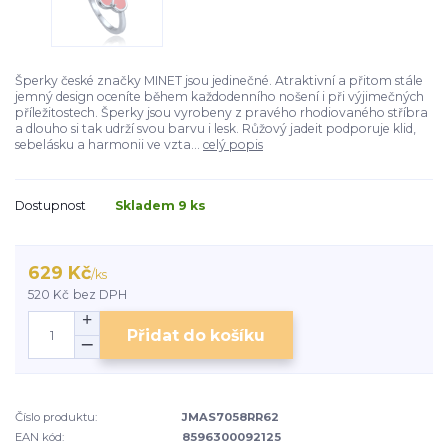
Šperky české značky MINET jsou jedinečné. Atraktivní a přitom stále
jemný design oceníte během každodenního nošení i při výjimečných
příležitostech. Šperky jsou vyrobeny z pravého rhodiovaného stříbra
a dlouho si tak udrží svou barvu i lesk. Růžový jadeit podporuje klid,
sebelásku a harmonii ve vzta...
celý popis
Dostupnost
Skladem 9 ks
629 Kč
/
ks
520 Kč
bez DPH
Přidat do košíku
Číslo produktu:
JMAS7058RR62
EAN kód:
8596300092125