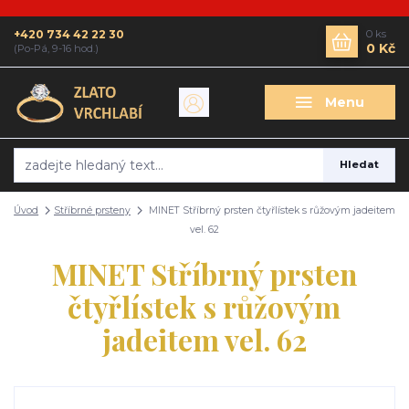
+420 734 42 22 30
0
ks
0 Kč
(Po-Pá, 9-16 hod.)
Menu
Hledat
Úvod
Stříbrné prsteny
MINET Stříbrný prsten čtyřlístek s růžovým jadeitem
vel. 62
MINET Stříbrný prsten
čtyřlístek s růžovým
jadeitem vel. 62