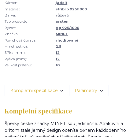
Kámen:
jadeit
materiál:
stříbro 925/1000
Barva:
růžová
Typ produktu:
prsten
Ryzost:
Ag 925/1000
Značka:
MINET
Povrchová úprava:
rhodiované
Hmotnost (g):
2,5
Šířka (mm):
12
Výška (mm):
12
Velikost prstenu:
62
Kompletní specifikace
Parametry
Kompletní specifikace
Šperky české značky MINET jsou jedinečné. Atraktivní a
přitom stále jemný design oceníte během každodenního
nošení i při výjimečných příležitostech. Šperky jsou