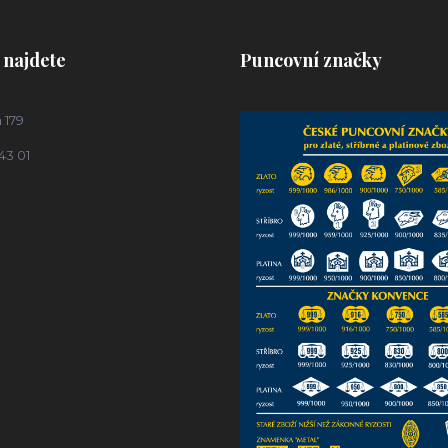
 najdete
Puncovní značky
 179
43 01