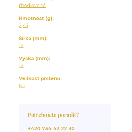
rhodiované
Hmotnost (g)
2,45
Šířka (mm)
12
Výška (mm)
12
Velikost prstenu
60
Potřebujete poradit?
+420 734 42 22 30