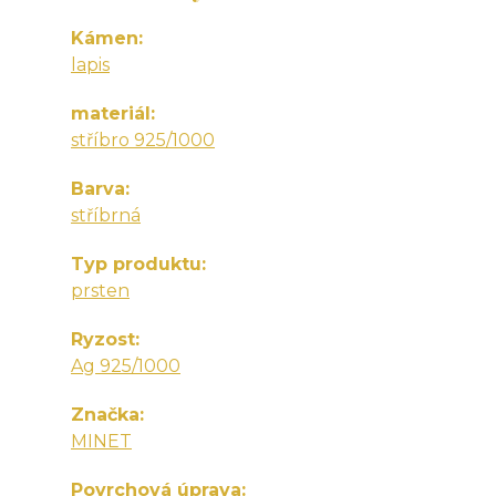
Kámen
lapis
materiál
stříbro 925/1000
Barva
stříbrná
Typ produktu
prsten
Ryzost
Ag 925/1000
Značka
MINET
Povrchová úprava