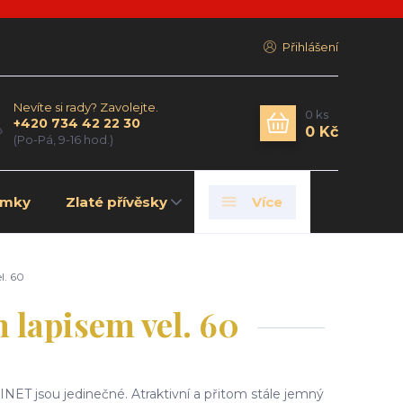
Přihlášení
Nevíte si rady? Zavolejte.
0
ks
+420 734 42 22 30
0 Kč
(Po-Pá, 9-16 hod.)
amky
Zlaté přívěsky
Více
l. 60
 lapisem vel. 60
NET jsou jedinečné. Atraktivní a přitom stále jemný