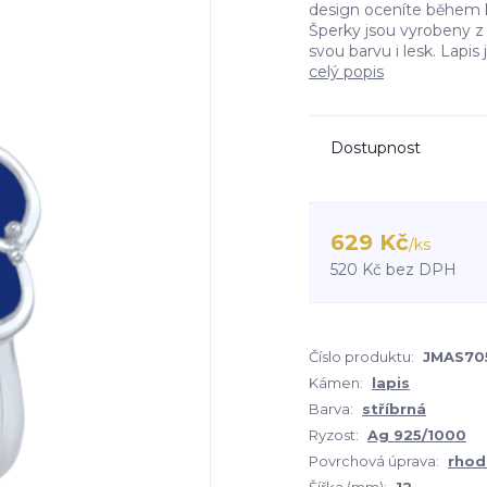
design oceníte během k
Šperky jsou vyrobeny z 
svou barvu i lesk. Lapis
celý popis
Dostupnost
629 Kč
/
ks
520 Kč
bez DPH
Číslo produktu:
JMAS70
Kámen:
lapis
Barva:
stříbrná
Ryzost:
Ag 925/1000
Povrchová úprava:
rhod