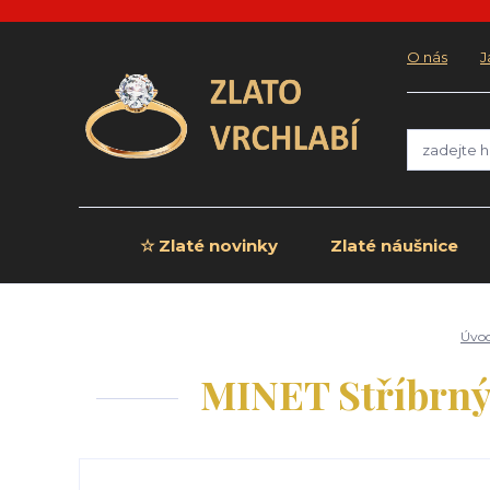
O nás
J
☆ Zlaté novinky
Zlaté náušnice
Úvo
MINET Stříbrný 