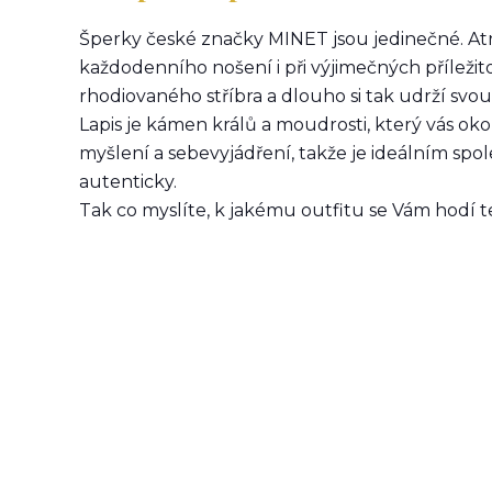
Šperky české značky MINET jsou jedinečné. Atr
každodenního nošení i při výjimečných příleži
rhodiovaného stříbra a dlouho si tak udrží svou 
Lapis je kámen králů a moudrosti, který vás ok
myšlení a sebevyjádření, takže je ideálním spo
autenticky.
Tak co myslíte, k jakému outfitu se Vám hodí 