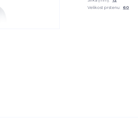
Šířka (mm):
12
Velikost prstenu:
60