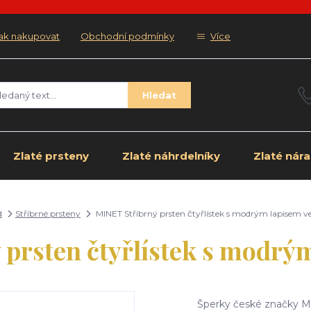
ak nakupovat
Obchodní podmínky
Více
Hledat
Zlaté prsteny
Zlaté náhrdelníky
Zlaté nár
d
Stříbrné prsteny
MINET Stříbrný prsten čtyřlístek s modrým lapisem ve
prsten čtyřlístek s modrým
Šperky české značky MI