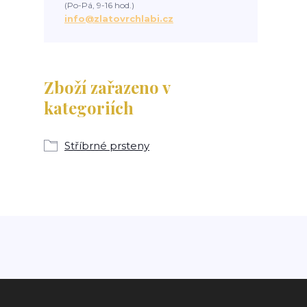
(Po-Pá, 9-16 hod.)
info@zlatovrchlabi.cz
Zboží zařazeno v
kategoriích
Stříbrné prsteny