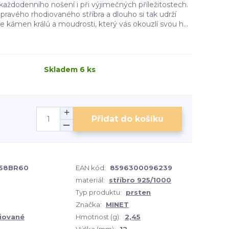
aždodenního nošení i při výjimečných příležitostech.
pravého rhodiovaného stříbra a dlouho si tak udrží
 je kámen králů a moudrosti, který vás okouzlí svou h...
Skladem 6 ks
Přidat do košíku
58BR60
EAN kód:
8596300096239
materiál:
stříbro 925/1000
Typ produktu:
prsten
Značka:
MINET
iované
Hmotnost (g):
2,45