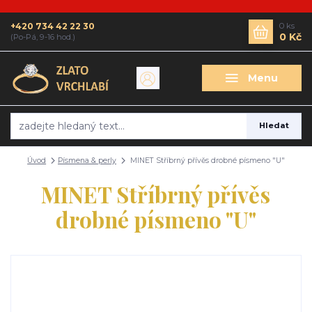
+420 734 42 22 30
0
ks
0 Kč
(Po-Pá, 9-16 hod.)
Menu
Hledat
Úvod
Písmena & perly
MINET Stříbrný přívěs drobné písmeno "U"
MINET Stříbrný přívěs
drobné písmeno "U"