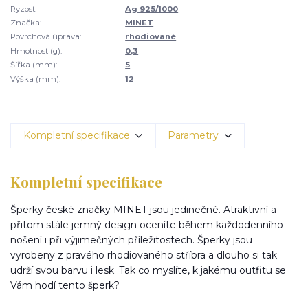
Ryzost:
Ag 925/1000
Značka:
MINET
Povrchová úprava:
rhodiované
Hmotnost (g):
0,3
Šířka (mm):
5
Výška (mm):
12
Kompletní specifikace
Parametry
Kompletní specifikace
Šperky české značky MINET jsou jedinečné. Atraktivní a
přitom stále jemný design oceníte během každodenního
nošení i při výjimečných příležitostech. Šperky jsou
vyrobeny z pravého rhodiovaného stříbra a dlouho si tak
udrží svou barvu i lesk. Tak co myslíte, k jakému outfitu se
Vám hodí tento šperk?