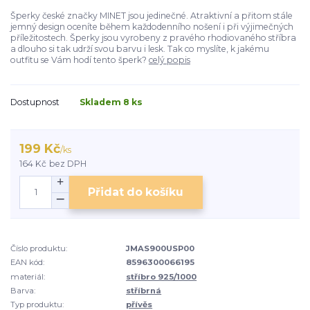
Šperky české značky MINET jsou jedinečné. Atraktivní a přitom stále
jemný design oceníte během každodenního nošení i při výjimečných
příležitostech. Šperky jsou vyrobeny z pravého rhodiovaného stříbra
a dlouho si tak udrží svou barvu i lesk. Tak co myslíte, k jakému
outfitu se Vám hodí tento šperk?
celý popis
Dostupnost
Skladem 8 ks
199 Kč
/
ks
164 Kč
bez DPH
Přidat do košíku
Číslo produktu:
JMAS900USP00
EAN kód:
8596300066195
materiál:
stříbro 925/1000
Barva:
stříbrná
Typ produktu:
přívěs