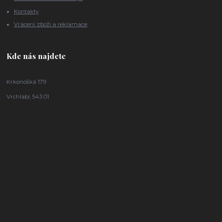
Kontakty
Vrácení zboží a reklamace
Kde nás najdete
Krkonošká 179
Vrchlabí, 543 01