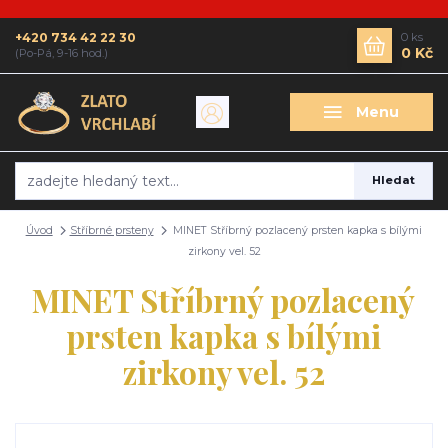
+420 734 42 22 30
0
ks
0 Kč
(Po-Pá, 9-16 hod.)
Menu
Hledat
Úvod
Stříbrné prsteny
MINET Stříbrný pozlacený prsten kapka s bílými
zirkony vel. 52
MINET Stříbrný pozlacený
prsten kapka s bílými
zirkony vel. 52