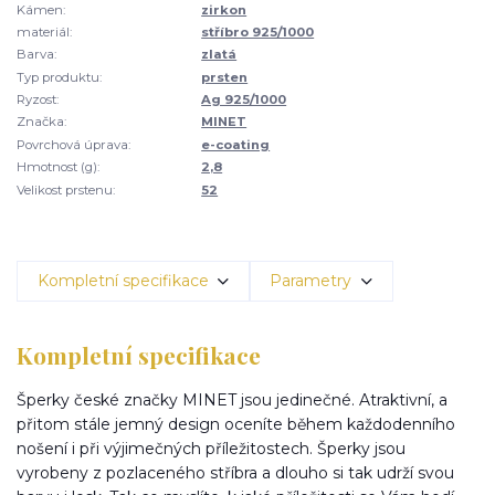
Kámen:
zirkon
materiál:
stříbro 925/1000
Barva:
zlatá
Typ produktu:
prsten
Ryzost:
Ag 925/1000
Značka:
MINET
Povrchová úprava:
e-coating
Hmotnost (g):
2,8
Velikost prstenu:
52
Kompletní specifikace
Parametry
Kompletní specifikace
Šperky české značky MINET jsou jedinečné. Atraktivní, a
přitom stále jemný design oceníte během každodenního
nošení i při výjimečných příležitostech. Šperky jsou
vyrobeny z pozlaceného stříbra a dlouho si tak udrží svou