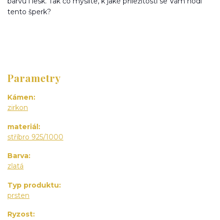
barvu i lesk. Tak co myslíte, k jaké příležitosti se Vám hodí
tento šperk?
Parametry
Kámen
zirkon
materiál
stříbro 925/1000
Barva
zlatá
Typ produktu
prsten
Ryzost