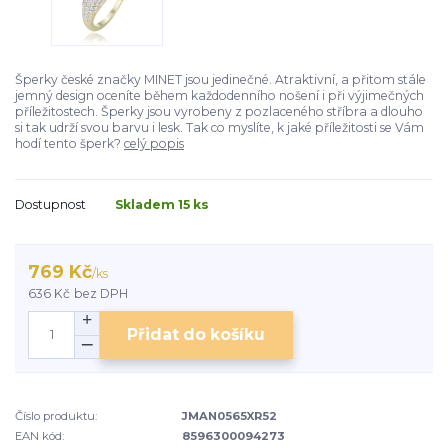
Šperky české značky MINET jsou jedinečné. Atraktivní, a přitom stále
jemný design oceníte během každodenního nošení i při výjimečných
příležitostech. Šperky jsou vyrobeny z pozlaceného stříbra a dlouho
si tak udrží svou barvu i lesk. Tak co myslíte, k jaké příležitosti se Vám
hodí tento šperk?
celý popis
Dostupnost
Skladem 15 ks
769 Kč
/
ks
636 Kč
bez DPH
Přidat do košíku
Číslo produktu:
JMAN0565XR52
EAN kód:
8596300094273