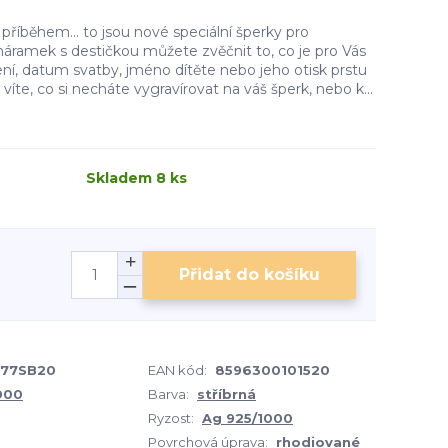
 příběhem... to jsou nové speciální šperky pro
náramek s destičkou můžete zvěčnit to, co je pro Vás
ní, datum svatby, jméno dítěte nebo jeho otisk prstu
íte, co si necháte vygravírovat na váš šperk, nebo k...
Skladem 8 ks
Přidat do košíku
77SB20
EAN kód:
8596300101520
1000
Barva:
stříbrná
Ryzost:
Ag 925/1000
Povrchová úprava:
rhodiované