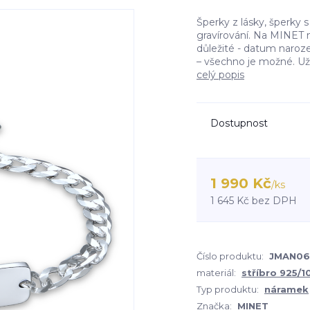
Šperky z lásky, šperky s
gravírování. Na MINET 
důležité - datum naroze
– všechno je možné. Už v
celý popis
Dostupnost
1 990 Kč
/
ks
1 645 Kč
bez DPH
Číslo produktu:
JMAN06
materiál:
stříbro 925/
Typ produktu:
náramek
Značka:
MINET