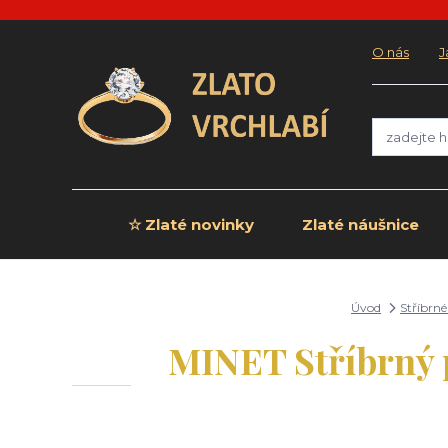
O nás
J
☆ Zlaté novinky
Zlaté náušnice
Úvod
Stříbrn
MINET Stříbrný 