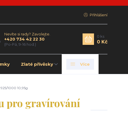
Přihlášení
Nevíte si rady? Zavolejte.
0
ks
+420 734 42 22 30
0 Kč
(Po-Pá, 9-16 hod.)
amky
Zlaté přívěsky
Více
 925/1000 10,95g
 pro gravírování