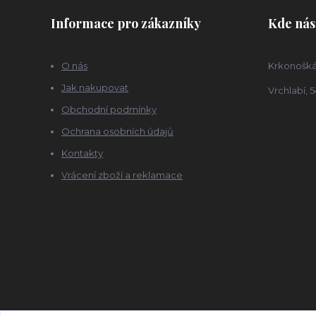
Informace pro zákazníky
Kde nás
O nás
Krkonošká
Jak nakupovat
Vrchlabí, 5
Obchodní podmínky
Ochrana osobních údajů
Kontakty
Vrácení zboží a reklamace