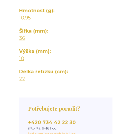
Hmotnost (g)
10,95
Šířka (mm)
36
Výška (mm)
10
Délka řetízku (cm)
22
Potřebujete poradit?
+420 734 42 22 30
(Po-Pá, 9-16 hod.)