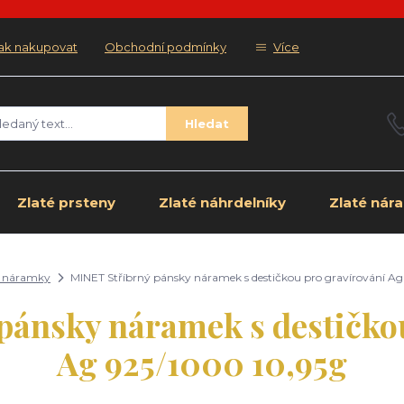
ak nakupovat
Obchodní podmínky
Více
Hledat
Zlaté prsteny
Zlaté náhrdelníky
Zlaté nár
é náramky
MINET Stříbrný pánsky náramek s destičkou pro gravírování Ag
pánsky náramek s destičkou
Ag 925/1000 10,95g