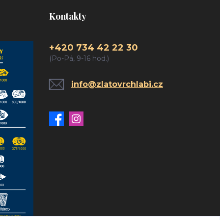
Kontakty
+420 734 42 22 30
(Po-Pá, 9-16 hod.)
info@zlatovrchlabi.cz