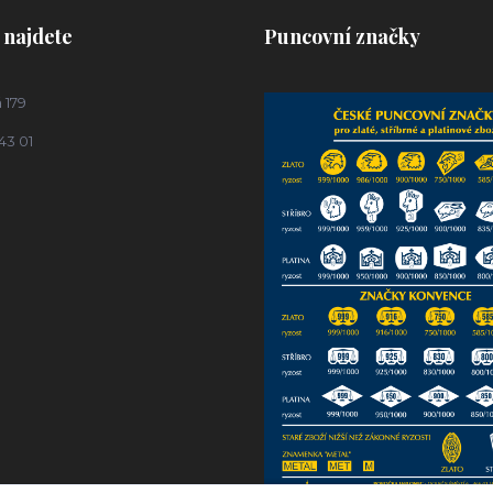
 najdete
Puncovní značky
 179
43 01