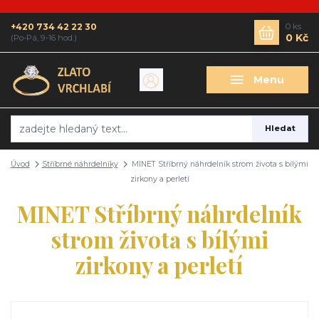
+420 734 42 22 30
0
ks
0 Kč
(Po-Pá, 9-16 hod.)
Menu
Hledat
Úvod
Stříbrné náhrdelníky
MINET Stříbrný náhrdelník strom života s bílými
zirkony a perletí
MINET Stříbrný náhrdelník
strom života s bílými
zirkony a perletí