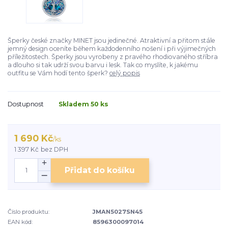
Šperky české značky MINET jsou jedinečné. Atraktivní a přitom stále
jemný design oceníte během každodenního nošení i při výjimečných
příležitostech. Šperky jsou vyrobeny z pravého rhodiovaného stříbra
a dlouho si tak udrží svou barvu i lesk. Tak co myslíte, k jakému
outfitu se Vám hodí tento šperk?
celý popis
Dostupnost
Skladem 50 ks
1 690 Kč
/
ks
1 397 Kč
bez DPH
Přidat do košíku
Číslo produktu:
JMAN5027SN45
EAN kód:
8596300097014