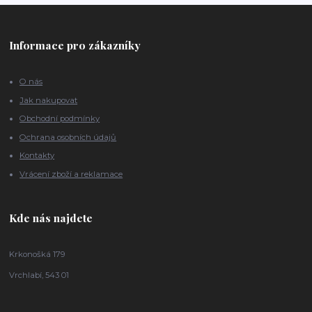
Informace pro zákazníky
O nás
Jak nakupovat
Obchodní podmínky
Ochrana osobních údajů
Kontakty
Vrácení zboží a reklamace
Kde nás najdete
Krkonošká 179
Vrchlabí, 543 01