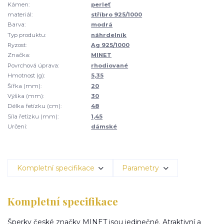
Kámen:
perleť
materiál:
stříbro 925/1000
Barva:
modrá
Typ produktu:
náhrdelník
Ryzost:
Ag 925/1000
Značka:
MINET
Povrchová úprava:
rhodiované
Hmotnost (g):
5,35
Šířka (mm):
20
Výška (mm):
30
Délka řetízku (cm):
48
Síla řetízku (mm):
1,45
Určení:
dámské
Kompletní specifikace
Parametry
Kompletní specifikace
Šperky české značky MINET jsou jedinečné. Atraktivní a