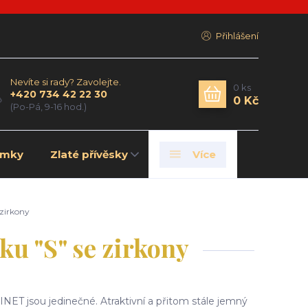
Přihlášení
Nevíte si rady? Zavolejte.
0
ks
+420 734 42 22 30
0 Kč
(Po-Pá, 9-16 hod.)
amky
Zlaté přívěsky
Více
 zirkony
u "S" se zirkony
NET jsou jedinečné. Atraktivní a přitom stále jemný