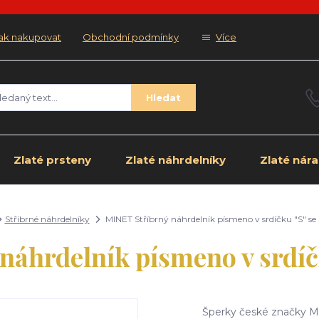
ak nakupovat
Obchodní podmínky
Více
Hledat
Zlaté prsteny
Zlaté náhrdelníky
Zlaté nár
Stříbrné náhrdelníky
MINET Stříbrný náhrdelník písmeno v srdíčku "S" se
náhrdelník písmeno v srdíčk
Šperky české značky MI