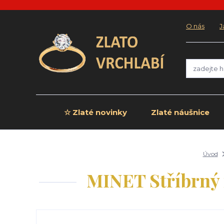
O nás
J
☆ Zlaté novinky
Zlaté náušnice
Úvod
MINET Stříbrný 