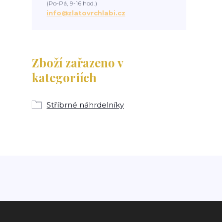
(Po-Pá, 9-16 hod.)
info@zlatovrchlabi.cz
Zboží zařazeno v
kategoriích
Stříbrné náhrdelníky