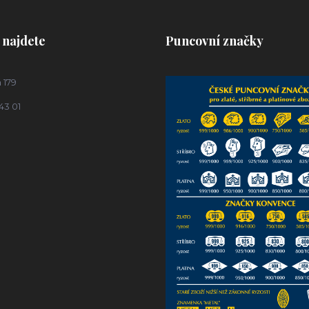
 najdete
Puncovní značky
 179
43 01