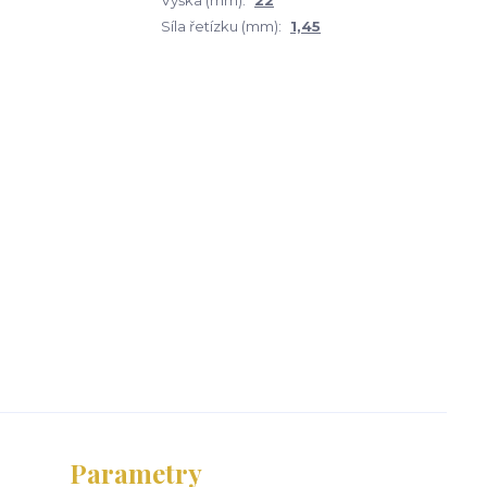
Výška (mm):
22
Síla řetízku (mm):
1,45
Parametry