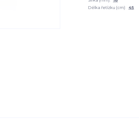
Šířka (mm):
18
Délka řetízku (cm):
45