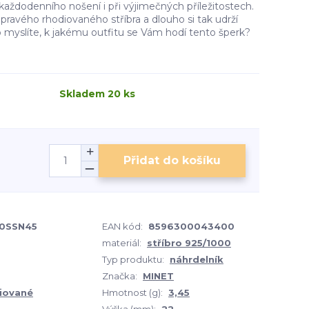
aždodenního nošení i při výjimečných příležitostech.
pravého rhodiovaného stříbra a dlouho si tak udrží
co myslíte, k jakému outfitu se Vám hodí tento šperk?
Skladem 20 ks
Přidat do košíku
0SSN45
EAN kód:
8596300043400
materiál:
stříbro 925/1000
Typ produktu:
náhrdelník
Značka:
MINET
iované
Hmotnost (g):
3,45