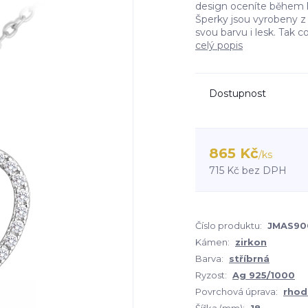
design oceníte během k
Šperky jsou vyrobeny z 
svou barvu i lesk. Tak 
celý popis
Dostupnost
865 Kč
/
ks
715 Kč
bez DPH
Číslo produktu:
JMAS90
Kámen:
zirkon
Barva:
stříbrná
Ryzost:
Ag 925/1000
Povrchová úprava:
rhod