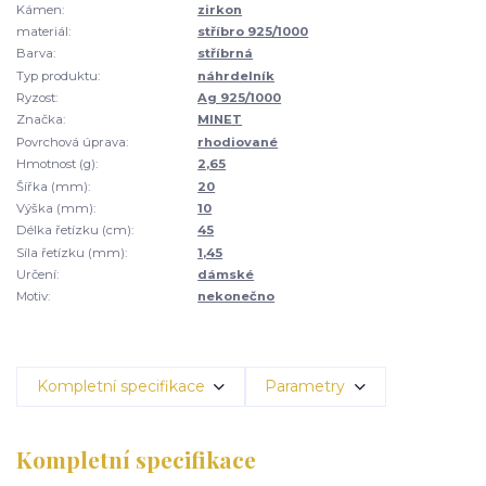
Kámen:
zirkon
materiál:
stříbro 925/1000
Barva:
stříbrná
Typ produktu:
náhrdelník
Ryzost:
Ag 925/1000
Značka:
MINET
Povrchová úprava:
rhodiované
Hmotnost (g):
2,65
Šířka (mm):
20
Výška (mm):
10
Délka řetízku (cm):
45
Síla řetízku (mm):
1,45
Určení:
dámské
Motiv:
nekonečno
Kompletní specifikace
Parametry
Kompletní specifikace