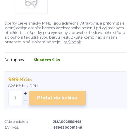
Šperky české značky MINET jsou jedinečné. Atraktivní, a přitom stále
jemný design oceníte během každodenního nošení i při výjimečných
příležitostech. Šperky jsou vyrobeny z pravého rhodiovaného stříbra
a dlouho si tak udrží svou barvu i lesk. Zkuste kombinaci s naším
prstenem a náušnicemi ve stejn...
celý popis
Dostupnost
Skladem 9 ks
999 Kč
/
ks
826 Kč
bez DPH
Přidat do košíku
Číslo produktu:
JMAS0255SN45
EAN kód:
8596300081549