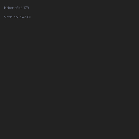
Krkonošká 179
Vrchlabí, 543 01