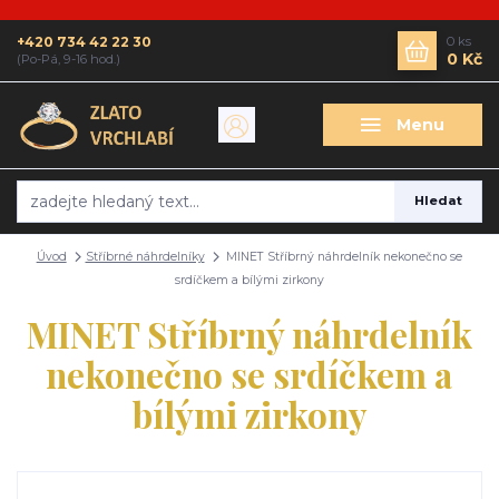
+420 734 42 22 30
0
ks
0 Kč
(Po-Pá, 9-16 hod.)
Menu
Hledat
Úvod
Stříbrné náhrdelníky
MINET Stříbrný náhrdelník nekonečno se
srdíčkem a bílými zirkony
MINET Stříbrný náhrdelník
nekonečno se srdíčkem a
bílými zirkony