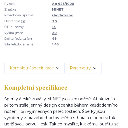
Ryzost:
Ag 925/1000
Značka:
MINET
Povrchová úprava:
rhodiované
Hmotnost (g):
3,7
Šířka (mm):
13
Výška (mm):
20
Délka řetízku (cm):
48
Síla řetízku (mm):
1,45
Kompletní specifikace
Parametry
Kompletní specifikace
Šperky české značky MINET jsou jedinečné. Atraktivní a
přitom stále jemný design oceníte během každodenního
nošení i při výjimečných příležitostech. Šperky jsou
vyrobeny z pravého rhodiovaného stříbra a dlouho si tak
udrží svou barvu i lesk. Tak co myslíte, k jakému outfitu se