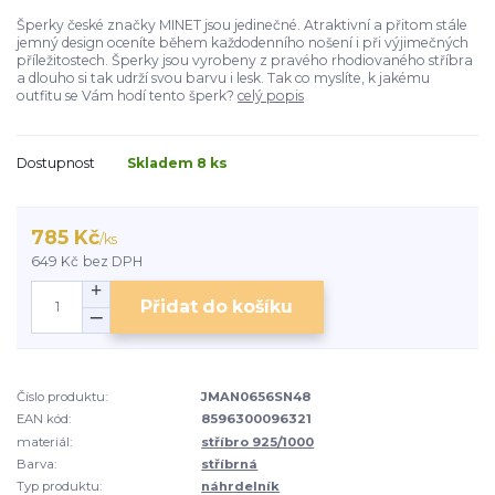
Šperky české značky MINET jsou jedinečné. Atraktivní a přitom stále
jemný design oceníte během každodenního nošení i při výjimečných
příležitostech. Šperky jsou vyrobeny z pravého rhodiovaného stříbra
a dlouho si tak udrží svou barvu i lesk. Tak co myslíte, k jakému
outfitu se Vám hodí tento šperk?
celý popis
Dostupnost
Skladem 8 ks
785 Kč
/
ks
649 Kč
bez DPH
Přidat do košíku
Číslo produktu:
JMAN0656SN48
EAN kód:
8596300096321
materiál:
stříbro 925/1000
Barva:
stříbrná
Typ produktu:
náhrdelník