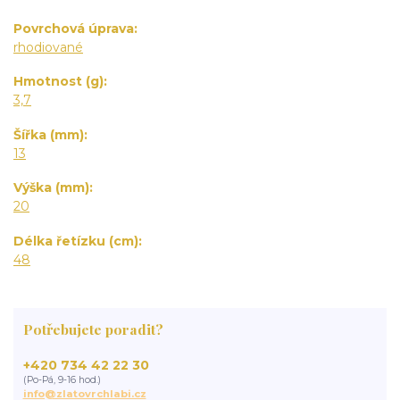
Povrchová úprava
rhodiované
Hmotnost (g)
3,7
Šířka (mm)
13
Výška (mm)
20
Délka řetízku (cm)
48
Potřebujete poradit?
+420 734 42 22 30
(Po-Pá, 9-16 hod.)
info@zlatovrchlabi.cz