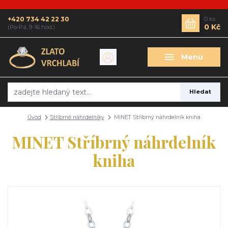
+420 734 42 22 30
0
ks
0 Kč
(Po-Pá, 9-16 hod.)
Menu
Hledat
Úvod
Stříbrné náhrdelníky
MINET Stříbrný náhrdelník kniha
MINET Stříbrný náhrdelník
kniha