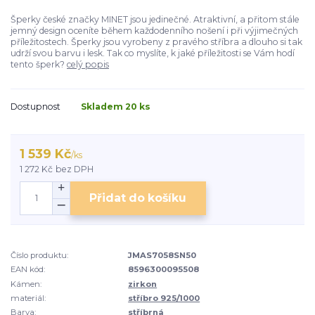
Šperky české značky MINET jsou jedinečné. Atraktivní, a přitom stále
jemný design oceníte během každodenního nošení i při výjimečných
příležitostech. Šperky jsou vyrobeny z pravého stříbra a dlouho si tak
udrží svou barvu i lesk. Tak co myslíte, k jaké příležitosti se Vám hodí
tento šperk?
celý popis
Dostupnost
Skladem 20 ks
1 539 Kč
/
ks
1 272 Kč
bez DPH
Přidat do košíku
Číslo produktu:
JMAS7058SN50
EAN kód:
8596300095508
Kámen:
zirkon
materiál:
stříbro 925/1000
Barva:
stříbrná