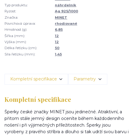
Typ produktu:
náhrdelník
Ryzost:
Ag 925/1000
Značka:
MINET
Povrchová úprava:
rhodiované
Hmotnost (g):
6,85
Šířka (mm):
12
Výška (mm):
12
Délka řetízku (cm):
50
Síla řetízku (mm):
1,45
Kompletní specifikace
Parametry
Kompletní specifikace
Šperky české značky MINET jsou jedinečné. Atraktivní, a
přitom stále jemný design oceníte během každodenního
nošení i při výjimečných příležitostech. Šperky jsou
vyrobeny z pravého stříbra a dlouho si tak udrží svou barvu i