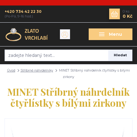
+420 734 42 22 30
0
ks
0 Kč
(Po-Pá, 9-16 hod.)
Menu
Hledat
Úvod
Stříbrné náhrdelníky
MINET Stříbrný náhrdelník čtyřlístky s bílými
zirkony
MINET Stříbrný náhrdelník
čtyřlístky s bílými zirkony