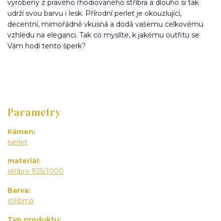
vyrobeny z pravého rhodiovaného stříbra a dlouho si tak
udrží svou barvu i lesk. Přírodní perleť je okouzlující,
decentní, mimořádně vkusná a dodá vašemu celkovému
vzhledu na eleganci. Tak co myslíte, k jakému outfitu se
Vám hodí tento šperk?
Parametry
Kámen
perleť
materiál
stříbro 925/1000
Barva
stříbrná
Typ produktu