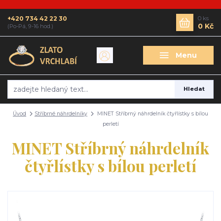
+420 734 42 22 30
0
ks
0 Kč
(Po-Pá, 9-16 hod.)
Menu
Hledat
Úvod
Stříbrné náhrdelníky
MINET Stříbrný náhrdelník čtyřlístky s bílou
perletí
MINET Stříbrný náhrdelník
čtyřlístky s bílou perletí