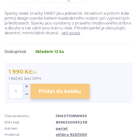
Šperky české značky MINET jsou jedinečné. Atraktivní a přitom stále
jemný design oceníte během každodenního nošení i při výjimečných
příležitostech. Šperky jsou vyrobeny z pravého rhodiovaného stříbra
a dlouho si tak udrží svou barvu i lesk. Přírodní perleť je okouzlující,
decentní, mimořádně vkusná...
celý popis
Dostupnost
Skladem 12 ks
1 990 Kč
/
ks
1 645 Kč
bez DPH
Přidat do košíku
Číslo produktu:
JMAS7058WN50
EAN kód:
8596300093238
Kámen:
perleť
materiál:
stříbro 925/1000