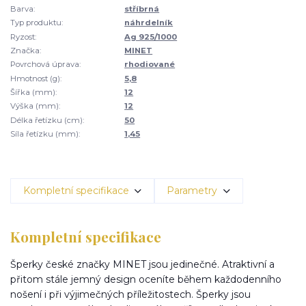
Barva:
stříbrná
Typ produktu:
náhrdelník
Ryzost:
Ag 925/1000
Značka:
MINET
Povrchová úprava:
rhodiované
Hmotnost (g):
5,8
Šířka (mm):
12
Výška (mm):
12
Délka řetízku (cm):
50
Síla řetízku (mm):
1,45
Kompletní specifikace
Parametry
Kompletní specifikace
Šperky české značky MINET jsou jedinečné. Atraktivní a
přitom stále jemný design oceníte během každodenního
nošení i při výjimečných příležitostech. Šperky jsou