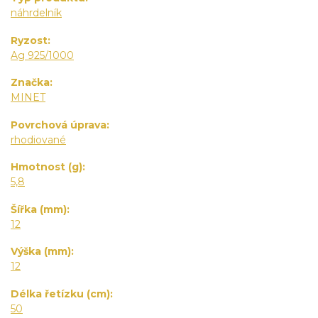
náhrdelník
Ryzost
Ag 925/1000
Značka
MINET
Povrchová úprava
rhodiované
Hmotnost (g)
5,8
Šířka (mm)
12
Výška (mm)
12
Délka řetízku (cm)
50