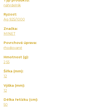
Typ produktu
náhrdelník
Ryzost
Ag 925/1000
Značka
MINET
Povrchová úprava
rhodiované
Hmotnost (g)
2,55
Šířka (mm)
12
Výška (mm)
12
Délka řetízku (cm)
50