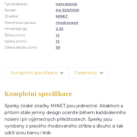
Typ produktu:
náhrdelník
Ryzost:
Ag 925/1000
Značka:
MINET
Povrchová úprava:
rhodiované
Hmotnost (g):
2,55
Šířka (mm):
12
Výška (mm):
12
Délka řetízku (cm):
50
Kompletní specifikace
Parametry
Kompletní specifikace
Šperky české značky MINET jsou jedinečné. Atraktivní a
přitom stále jemný design oceníte během každodenního
nošení i při výjimečných příležitostech. Šperky jsou
vyrobeny z pravého rhodiovaného stříbra a dlouho si tak
udrží svou barvu i lesk.