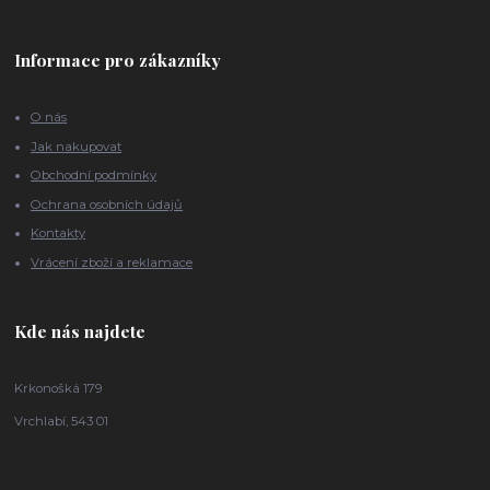
Informace pro zákazníky
O nás
Jak nakupovat
Obchodní podmínky
Ochrana osobních údajů
Kontakty
Vrácení zboží a reklamace
Kde nás najdete
Krkonošká 179
Vrchlabí, 543 01