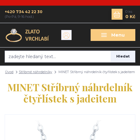
+420 734 42 22 30
0
ks
0 Kč
(Po-Pá, 9-16 hod.)
Menu
Hledat
Úvod
Stříbrné náhrdelníky
MINET Stříbrný náhrdelník čtyřlístek s jadeitem
MINET Stříbrný náhrdelník
čtyřlístek s jadeitem