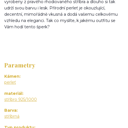
vyrobeny z pravého rhodiovaného stříbra a dlouho si tak
udrží svou barvu i lesk. Přírodní perleť je okouzlující,
decentní, mimořádně vkusná a dodá vašemu celkovému
vzhledu na eleganci. Tak co myslíte, k jakému outfitu se
Vám hodí tento šperk?
Parametry
Kámen
perleť
materiál
stříbro 925/1000
Barva
stříbrná
Typ produktu