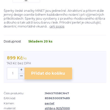
Šperky české značky MINET jsou jedinečné. Atraktivní a přitom stále
jemný design oceníte během každodenního nošení i při výjimečných
příležitostech. Šperky jsou vyrobeny z pravého rhodiovaného stříbra
a dlouho si tak udrží svou barvu i lesk. Přírodní perleť je okouzlující,
decentní, mimořádně vkusná...
celý popis
Dostupnost
Skladem 20 ks
899 Kč
/
ks
743 Kč
bez DPH
Přidat do košíku
Číslo produktu:
JMAS7058CN47
EAN kód:
8596300097489
Kámen:
perleť
materiál:
stříbro 925/1000