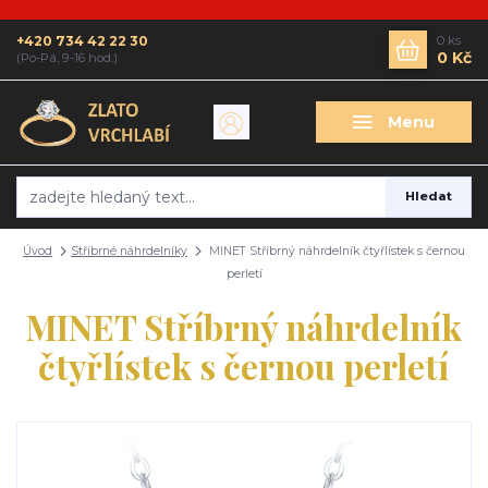
+420 734 42 22 30
0
ks
0 Kč
(Po-Pá, 9-16 hod.)
Menu
Hledat
Úvod
Stříbrné náhrdelníky
MINET Stříbrný náhrdelník čtyřlístek s černou
perletí
MINET Stříbrný náhrdelník
čtyřlístek s černou perletí