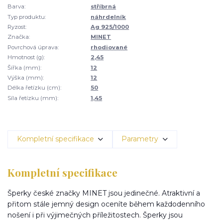
Barva:
stříbrná
Typ produktu:
náhrdelník
Ryzost:
Ag 925/1000
Značka:
MINET
Povrchová úprava:
rhodiované
Hmotnost (g):
2,45
Šířka (mm):
12
Výška (mm):
12
Délka řetízku (cm):
50
Síla řetízku (mm):
1,45
Kompletní specifikace
Parametry
Kompletní specifikace
Šperky české značky MINET jsou jedinečné. Atraktivní a
přitom stále jemný design oceníte během každodenního
nošení i při výjimečných příležitostech. Šperky jsou