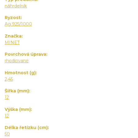
náhrdelník
Ryzost
Ag 925/1000
Značka
MINET
Povrchová úprava
rhodiované
Hmotnost (g)
2,45
Šířka (mm)
12
Výška (mm)
12
Délka řetízku (cm)
50