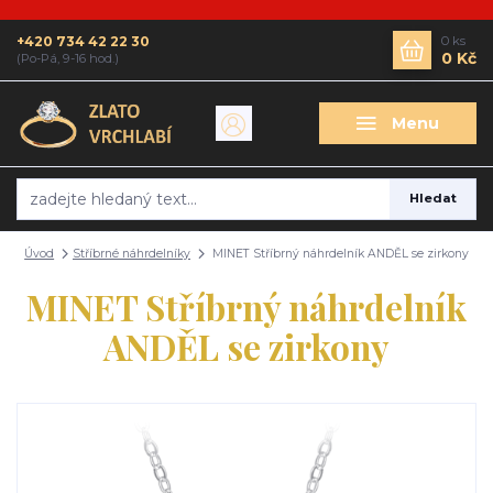
+420 734 42 22 30
0
ks
0 Kč
(Po-Pá, 9-16 hod.)
Menu
Hledat
Úvod
Stříbrné náhrdelníky
MINET Stříbrný náhrdelník ANDĚL se zirkony
MINET Stříbrný náhrdelník
ANDĚL se zirkony