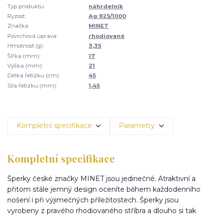
Typ produktu:
náhrdelník
Ryzost:
Ag 925/1000
Značka:
MINET
Povrchová úprava:
rhodiované
Hmotnost (g):
3,35
Šířka (mm):
17
Výška (mm):
21
Délka řetízku (cm):
45
Síla řetízku (mm):
1,45
Kompletní specifikace
Parametry
Kompletní specifikace
Šperky české značky MINET jsou jedinečné. Atraktivní a
přitom stále jemný design oceníte během každodenního
nošení i při výjimečných příležitostech. Šperky jsou
vyrobeny z pravého rhodiovaného stříbra a dlouho si tak