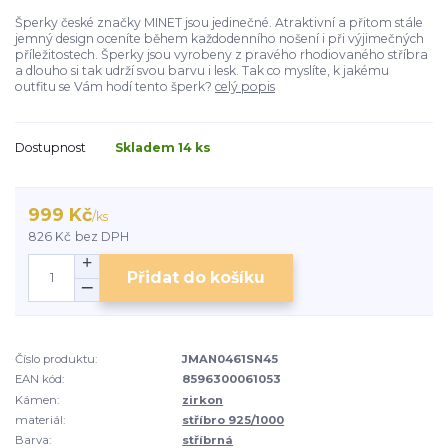
Šperky české značky MINET jsou jedinečné. Atraktivní a přitom stále
jemný design oceníte během každodenního nošení i při výjimečných
příležitostech. Šperky jsou vyrobeny z pravého rhodiovaného stříbra
a dlouho si tak udrží svou barvu i lesk. Tak co myslíte, k jakému
outfitu se Vám hodí tento šperk?
celý popis
Dostupnost
Skladem 14 ks
999 Kč
/
ks
826 Kč
bez DPH
Přidat do košíku
Číslo produktu:
JMAN0461SN45
EAN kód:
8596300061053
Kámen:
zirkon
materiál:
stříbro 925/1000
Barva:
stříbrná