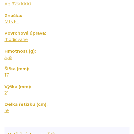
Ag 925/1000
Značka
MINET
Povrchová úprava
rhodiované
Hmotnost (g)
3,35
Šířka (mm)
17
Výška (mm)
21
Délka řetízku (cm)
45