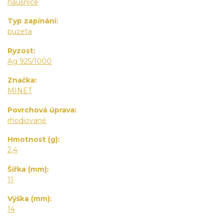
náušnice
Typ zapínání
puzeta
Ryzost
Ag 925/1000
Značka
MINET
Povrchová úprava
rhodiované
Hmotnost (g)
2,4
Šířka (mm)
11
Výška (mm)
14