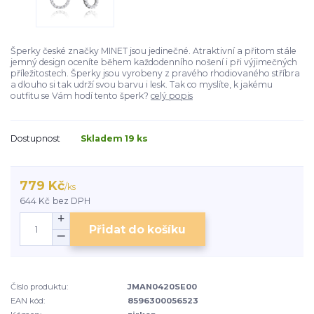
Šperky české značky MINET jsou jedinečné. Atraktivní a přitom stále
jemný design oceníte během každodenního nošení i při výjimečných
příležitostech. Šperky jsou vyrobeny z pravého rhodiovaného stříbra
a dlouho si tak udrží svou barvu i lesk. Tak co myslíte, k jakému
outfitu se Vám hodí tento šperk?
celý popis
Dostupnost
Skladem 19 ks
779 Kč
/
ks
644 Kč
bez DPH
Přidat do košíku
Číslo produktu:
JMAN0420SE00
EAN kód:
8596300056523