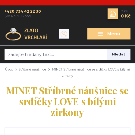
+420 734 42 22 30
0
ks
0 Kč
(Po-Pá, 9-16 hod.)
Menu
Hledat
Úvod
Stříbrné náušnice
MINET Stříbrné náušnice se srdíčky LOVE s bílými
zirkony
MINET Stříbrné náušnice se
srdíčky LOVE s bílými
zirkony