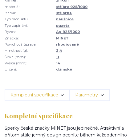
Kámen:
zirkon
materiál:
stříbro 925/1000
Barva:
stříbrná
Typ produktu:
náušnice
Typ zapínání:
puzeta
Ryzost:
Ag 925/1000
Značka:
MINET
Povrchová úprava:
rhodiované
Hmotnost (g):
2,4
Šířka (mm):
11
Výška (mm):
14
Určení:
dámské
Kompletní specifikace
Parametry
Kompletní specifikace
Šperky české značky MINET jsou jedinečné. Atraktivní a
přitom stále jemný design oceníte během každodenního