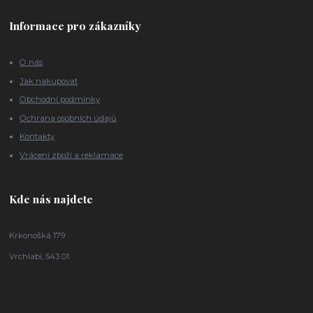
Informace pro zákazníky
O nás
Jak nakupovat
Obchodní podmínky
Ochrana osobních údajů
Kontakty
Vrácení zboží a reklamace
Kde nás najdete
Krkonošká 179
Vrchlabí, 543 01