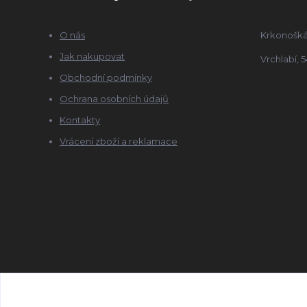
O nás
Krkonošká
Jak nakupovat
Vrchlabí, 5
Obchodní podmínky
Ochrana osobních údajů
Kontakty
Vrácení zboží a reklamace