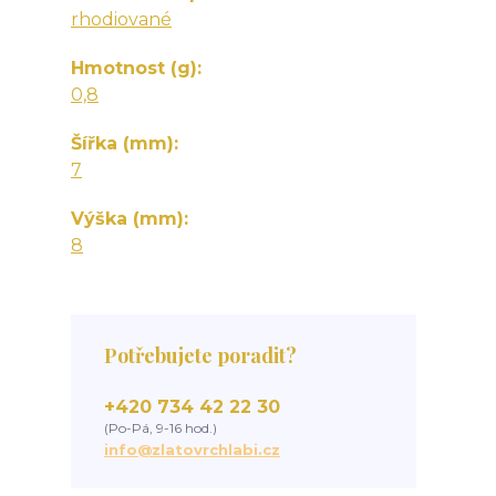
rhodiované
Hmotnost (g)
0,8
Šířka (mm)
7
Výška (mm)
8
Potřebujete poradit?
+420 734 42 22 30
(Po-Pá, 9-16 hod.)
info@zlatovrchlabi.cz