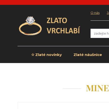
O nás
J
☆ Zlaté novinky
Zlaté náušnice
MINET