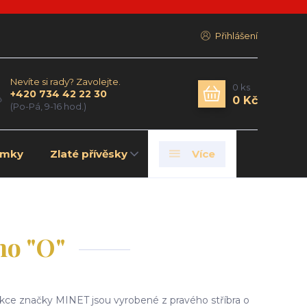
Přihlášení
Nevíte si rady? Zavolejte.
0
ks
+420 734 42 22 30
0 Kč
(Po-Pá, 9-16 hod.)
amky
Zlaté přívěsky
Více
no "O"
ekce značky MINET jsou vyrobené z pravého stříbra o