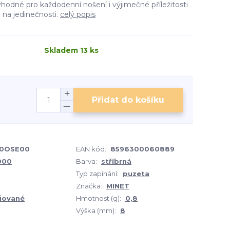
vhodné pro každodenní nošení i výjimečné příležitosti
 na jedinečnosti.
celý popis
Skladem 13 ks
Přidat do košíku
0OSE00
EAN kód:
8596300060889
1000
Barva:
stříbrná
Typ zapínání:
puzeta
Značka:
MINET
iované
Hmotnost (g):
0,8
Výška (mm):
8