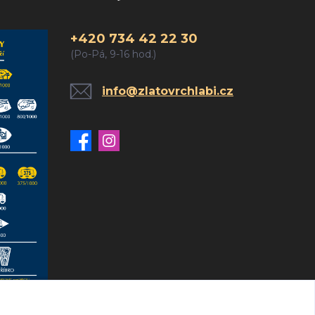
+420 734 42 22 30
(Po-Pá, 9-16 hod.)
info@zlatovrchlabi.cz