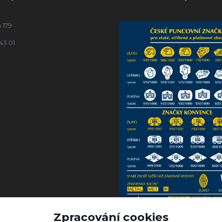
 179
43 01
Zpracování cookies