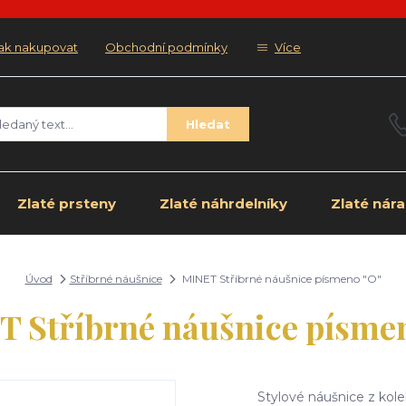
ak nakupovat
Obchodní podmínky
Více
Hledat
Zlaté prsteny
Zlaté náhrdelníky
Zlaté nár
Úvod
Stříbrné náušnice
MINET Stříbrné náušnice písmeno "O"
 Stříbrné náušnice písme
Stylové náušnice z kol