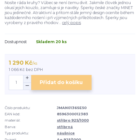
Nosíte ráda kruhy? Vůbec se není čemu divit. Jakmile člověk jednou
okusí jejich kouzlo, zamiluje si je navěky. Šperky české značky MINET
jsou jedinečné. Atraktivní a přitom stále jemný design oceníte během
každodenního nošení i při výjimečných příležitostech. Šperky jsou
vyrobeny z pravého rhodiov...
celý popis
Dostupnost
Skladem 20 ks
1 290 Kč
/
ks
1 066 Kč
bez DPH
Přidat do košíku
Číslo produktu:
JMAN0136SE50
EAN kód:
8596300012383
materiál:
stříbro 925/1000
Barva:
stříbrná
Typ produktu:
náušnice
Ryzost:
Ag 925/1000