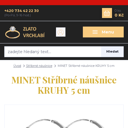
+420 734 42 22 30
0
ks
0 Kč
(Po-Pá, 9-16 hod.)
Menu
Hledat
Úvod
Stříbrné náušnice
MINET Stříbrné náušnice KRUHY 5 cm
MINET Stříbrné náušnice
KRUHY 5 cm