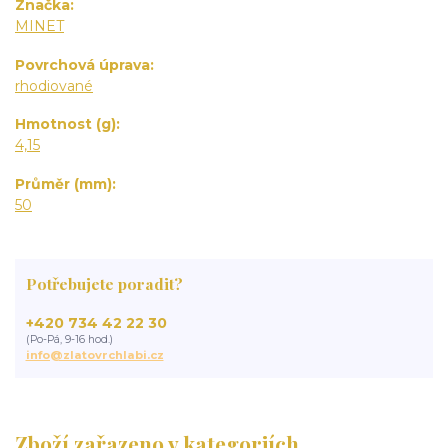
Značka
MINET
Povrchová úprava
rhodiované
Hmotnost (g)
4,15
Průměr (mm)
50
Potřebujete poradit?
+420 734 42 22 30
(Po-Pá, 9-16 hod.)
info@zlatovrchlabi.cz
Zboží zařazeno v kategoriích