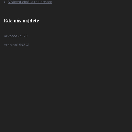
Vrácení zboží a reklamace
Kde nás najdete
Krkonošká 179
Vrchlabí, 543 01