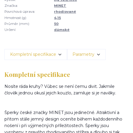
Značka:
MINET
Povrchová úprava:
rhodiované
Hmotnost (g):
4,15
Průměr (mm):
50
Určení:
dámské
Kompletní specifikace
Parametry
Kompletní specifikace
Nosíte ráda kruhy? Vůbec se není čemu divit. Jakmile
člověk jednou okusí jejich kouzlo, zamiluje si je navěky.
Šperky české značky MINET jsou jedinečné. Atraktivní a
přitom stále jemný design oceníte během každodenního
nošení i při výjimečných příležitostech. Šperky jsou
vyrobeny z pravého rhodiovaného stříbra a dlouho si tak