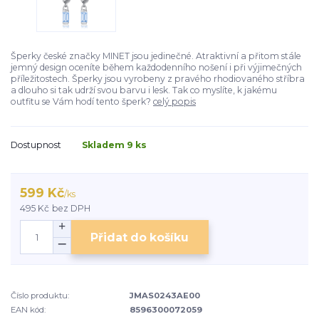
Šperky české značky MINET jsou jedinečné. Atraktivní a přitom stále
jemný design oceníte během každodenního nošení i při výjimečných
příležitostech. Šperky jsou vyrobeny z pravého rhodiovaného stříbra
a dlouho si tak udrží svou barvu i lesk. Tak co myslíte, k jakému
outfitu se Vám hodí tento šperk?
celý popis
Dostupnost
Skladem 9 ks
599 Kč
/
ks
495 Kč
bez DPH
Přidat do košíku
Číslo produktu:
JMAS0243AE00
EAN kód:
8596300072059