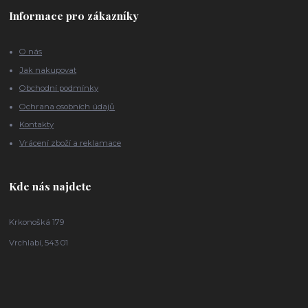
Informace pro zákazníky
O nás
Jak nakupovat
Obchodní podmínky
Ochrana osobních údajů
Kontakty
Vrácení zboží a reklamace
Kde nás najdete
Krkonošká 179
Vrchlabí, 543 01