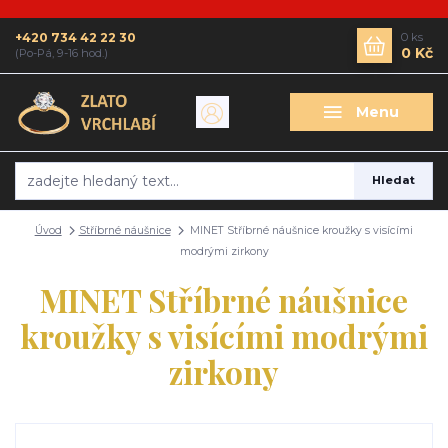
+420 734 42 22 30
0
ks
0 Kč
(Po-Pá, 9-16 hod.)
Menu
Hledat
Úvod
Stříbrné náušnice
MINET Stříbrné náušnice kroužky s visícími
modrými zirkony
MINET Stříbrné náušnice
kroužky s visícími modrými
zirkony