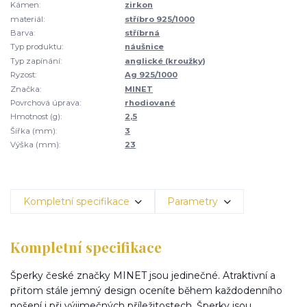
Kámen:
zirkon
materiál:
stříbro 925/1000
Barva:
stříbrná
Typ produktu:
náušnice
Typ zapínání:
anglické (kroužky)
Ryzost:
Ag 925/1000
Značka:
MINET
Povrchová úprava:
rhodiované
Hmotnost (g):
2,5
Šířka (mm):
3
Výška (mm):
23
Kompletní specifikace
Parametry
Kompletní specifikace
Šperky české značky MINET jsou jedinečné. Atraktivní a
přitom stále jemný design oceníte během každodenního
nošení i při výjimečných příležitostech. Šperky jsou