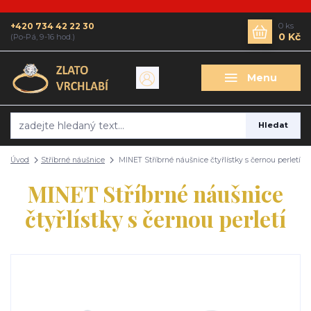
+420 734 42 22 30
0
ks
0 Kč
(Po-Pá, 9-16 hod.)
Menu
Hledat
Úvod
Stříbrné náušnice
MINET Stříbrné náušnice čtyřlístky s černou perletí
MINET Stříbrné náušnice
čtyřlístky s černou perletí