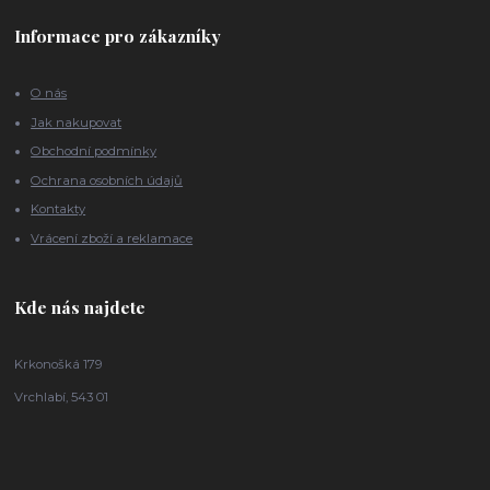
Informace pro zákazníky
O nás
Jak nakupovat
Obchodní podmínky
Ochrana osobních údajů
Kontakty
Vrácení zboží a reklamace
Kde nás najdete
Krkonošká 179
Vrchlabí, 543 01