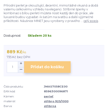
Přírodní perleť je okouzlující, decentní, mimořádně vkusná a dodá
vašemu celkovému vzhledu na eleganci. Stříbrné šperky v
kombinaci s bílou perletí můžete nosit každý den do práce, ale
luxusně budou vypadat i k šatům na svatbu a další výjimečné
příležitosti. Náušnice MINET jsou vyrobeny z pravého ...
celý popis
Dostupnost
Skladem 20 ks
889 Kč
/
ks
735 Kč
bez DPH
Přidat do košíku
Číslo produktu:
JMAS7058CE00
EAN kód:
8596300096871
Kámen:
perleť
materiál:
stříbro 925/1000
Barva:
stříbrná