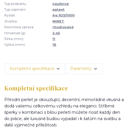
Typ produktu:
náušnice
Typ zapínání:
patent
Ryzost:
Ag 925/1000
Značka:
MINET
Povrchová úprava:
rhodiované
Hmotnost (g):
2,45
Šířka (mm):
11
Výška (mm):
16
Kompletní specifikace
Parametry
Kompletní specifikace
Přírodní perleť je okouzlující, decentní, mimořádně vkusná a
dodá vašemu celkovému vzhledu na eleganci. Stříbrné
šperky v kombinaci s bílou perletí můžete nosit každý den
do práce, ale luxusně budou vypadat i k šatům na svatbu a
další výjimečné příležitosti.