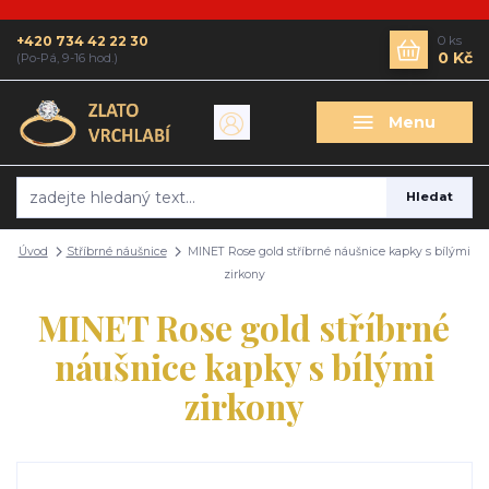
+420 734 42 22 30
0
ks
0 Kč
(Po-Pá, 9-16 hod.)
Menu
Hledat
Úvod
Stříbrné náušnice
MINET Rose gold stříbrné náušnice kapky s bílými
zirkony
MINET Rose gold stříbrné
náušnice kapky s bílými
zirkony