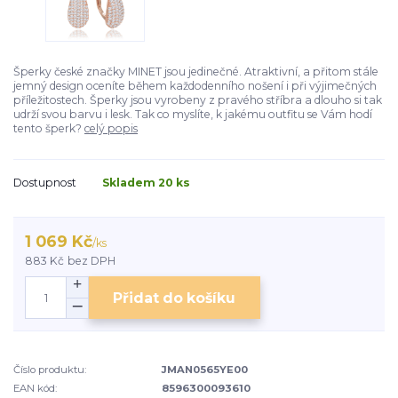
Šperky české značky MINET jsou jedinečné. Atraktivní, a přitom stále
jemný design oceníte během každodenního nošení i při výjimečných
příležitostech. Šperky jsou vyrobeny z pravého stříbra a dlouho si tak
udrží svou barvu i lesk. Tak co myslíte, k jakému outfitu se Vám hodí
tento šperk?
celý popis
Dostupnost
Skladem 20 ks
1 069 Kč
/
ks
883 Kč
bez DPH
Přidat do košíku
Číslo produktu:
JMAN0565YE00
EAN kód:
8596300093610