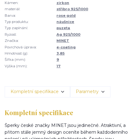
Kámen:
zirkon
materiál:
stříbro 925/1000
Barva:
rose gold
Typ produktu:
náušnice
Typ zapínání:
puzeta
Ryzost:
Ag 925/1000
Značka:
MINET
Povrchová úprava:
e-coating
Hmotnost (g):
3,85
Šířka (mm):
9
Výška (mm):
17
Kompletní specifikace
Parametry
Kompletní specifikace
Šperky české značky MINET jsou jedinečné. Atraktivní, a
přitom stále jemný design oceníte během každodenního
nošení i při výjimečných příležitostech. Šperky jsou