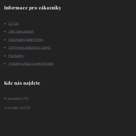
Informace pro zákazníky
O nás
Jak nakupovat
Obchodní podmínky
Ochrana osobních údajů
Kontakty
Vrácení zboží a reklamace
Kde nás najdete
Krkonošká 179
Vrchlabí, 543 01