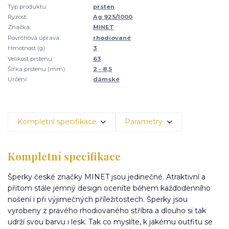
Typ produktu:
prsten
Ryzost:
Ag 925/1000
Značka:
MINET
Povrchová úprava:
rhodiované
Hmotnost (g):
3
Velikost prstenu:
63
Šířka prstenu (mm):
2 - 8,5
Určení:
dámské
Kompletní specifikace
Parametry
Kompletní specifikace
Šperky české značky MINET jsou jedinečné. Atraktivní a
přitom stále jemný design oceníte během každodenního
nošení i při výjimečných příležitostech. Šperky jsou
vyrobeny z pravého rhodiovaného stříbra a dlouho si tak
udrží svou barvu i lesk. Tak co myslíte, k jakému outfitu se