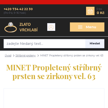
+420 734 42 22 30
0
ks
0 Kč
(Po-Pá, 9-16 hod.)
Menu
Hledat
Úvod
Stříbrné prsteny
MINET Propletený stříbrný prsten se zirkony vel. 63
MINET Propletený stříbrný
prsten se zirkony vel. 63