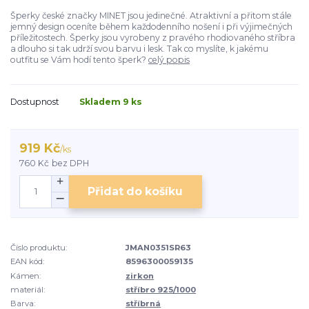
Šperky české značky MINET jsou jedinečné. Atraktivní a přitom stále
jemný design oceníte během každodenního nošení i při výjimečných
příležitostech. Šperky jsou vyrobeny z pravého rhodiovaného stříbra
a dlouho si tak udrží svou barvu i lesk. Tak co myslíte, k jakému
outfitu se Vám hodí tento šperk?
celý popis
Dostupnost
Skladem 9 ks
919 Kč
/
ks
760 Kč
bez DPH
Přidat do košíku
Číslo produktu:
JMAN0351SR63
EAN kód:
8596300059135
Kámen:
zirkon
materiál:
stříbro 925/1000
Barva:
stříbrná