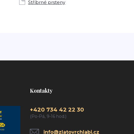
Stříbrné prsteny
Kontakty
+420 734 42 22 30
(Po-Pá, 9-16 hod.)
info@zlatovrchlabi.cz