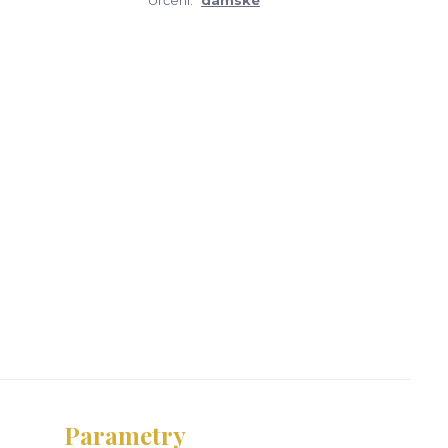
Určení:
dámské
Parametry