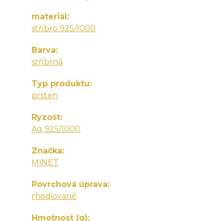
materiál
stříbro 925/1000
Barva
stříbrná
Typ produktu
prsten
Ryzost
Ag 925/1000
Značka
MINET
Povrchová úprava
rhodiované
Hmotnost (g)