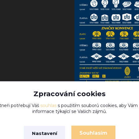
Zpracování cookies
tneři potřebují Váš
souhlas
s použitím souborů cookies, aby Vám
informace týkající se Vašich zájmů.
Souhlasím
Nastavení