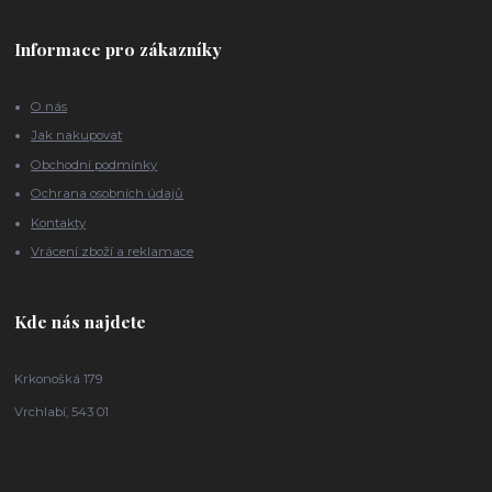
Informace pro zákazníky
O nás
Jak nakupovat
Obchodní podmínky
Ochrana osobních údajů
Kontakty
Vrácení zboží a reklamace
Kde nás najdete
Krkonošká 179
Vrchlabí, 543 01