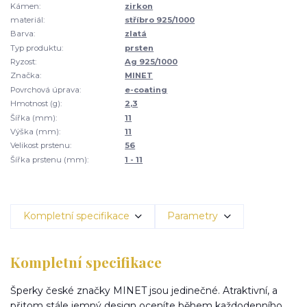
Kámen:
zirkon
materiál:
stříbro 925/1000
Barva:
zlatá
Typ produktu:
prsten
Ryzost:
Ag 925/1000
Značka:
MINET
Povrchová úprava:
e-coating
Hmotnost (g):
2,3
Šířka (mm):
11
Výška (mm):
11
Velikost prstenu:
56
Šířka prstenu (mm):
1 - 11
Kompletní specifikace
Parametry
Kompletní specifikace
Šperky české značky MINET jsou jedinečné. Atraktivní, a
přitom stále jemný design oceníte během každodenního