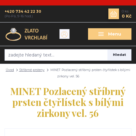
+420 734 42 22 30
0
ks
0 Kč
(Po-Pá, 9-16 hod.)
Menu
Hledat
Úvod
Stříbrné prsteny
MINET Pozlacený stříbrný prsten čtyřlístek s bílými
zirkony vel. 56
MINET Pozlacený stříbrný
prsten čtyřlístek s bílými
zirkony vel. 56