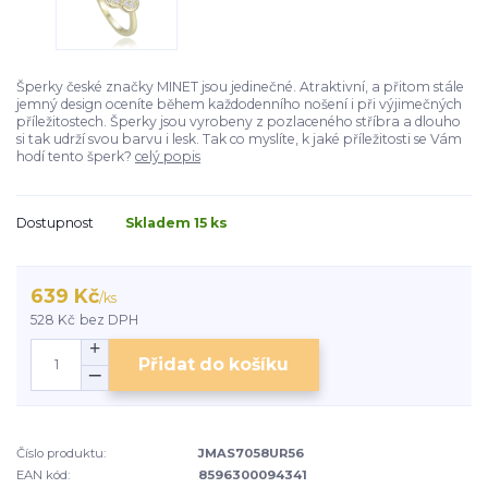
Šperky české značky MINET jsou jedinečné. Atraktivní, a přitom stále
jemný design oceníte během každodenního nošení i při výjimečných
příležitostech. Šperky jsou vyrobeny z pozlaceného stříbra a dlouho
si tak udrží svou barvu i lesk. Tak co myslíte, k jaké příležitosti se Vám
hodí tento šperk?
celý popis
Dostupnost
Skladem 15 ks
639 Kč
/
ks
528 Kč
bez DPH
Přidat do košíku
Číslo produktu:
JMAS7058UR56
EAN kód:
8596300094341