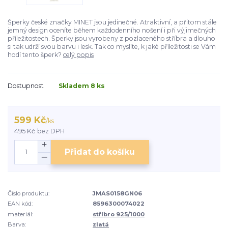
Šperky české značky MINET jsou jedinečné. Atraktivní, a přitom stále
jemný design oceníte během každodenního nošení i při výjimečných
příležitostech. Šperky jsou vyrobeny z pozlaceného stříbra a dlouho
si tak udrží svou barvu i lesk. Tak co myslíte, k jaké příležitosti se Vám
hodí tento šperk?
celý popis
Dostupnost
Skladem 8 ks
599 Kč
/
ks
495 Kč
bez DPH
Přidat do košíku
Číslo produktu:
JMAS0158GN06
EAN kód:
8596300074022
materiál:
stříbro 925/1000
Barva:
zlatá