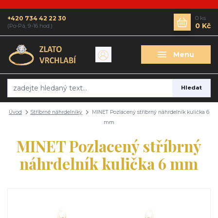
+420 734 42 22 30
0
ks
0 Kč
(Po-Pá, 9-16 hod.)
Menu
Hledat
Úvod
Stříbrné náhrdelníky
MINET Pozlacený stříbrný náhrdelník kulička 6
mm
MINET Pozlacený stříbrný
náhrdelník kulička 6 mm