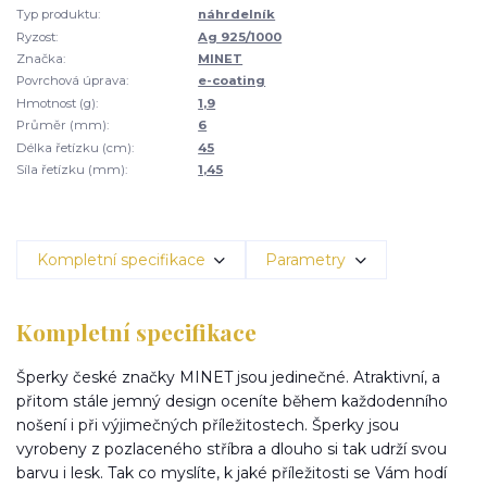
Typ produktu:
náhrdelník
Ryzost:
Ag 925/1000
Značka:
MINET
Povrchová úprava:
e-coating
Hmotnost (g):
1,9
Průměr (mm):
6
Délka řetízku (cm):
45
Síla řetízku (mm):
1,45
Kompletní specifikace
Parametry
Kompletní specifikace
Šperky české značky MINET jsou jedinečné. Atraktivní, a
přitom stále jemný design oceníte během každodenního
nošení i při výjimečných příležitostech. Šperky jsou
vyrobeny z pozlaceného stříbra a dlouho si tak udrží svou
barvu i lesk. Tak co myslíte, k jaké příležitosti se Vám hodí