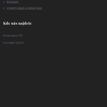
Kontakty
Vrácení zboží a reklamace
Kde nás najdete
Krkonošká 179
Vrchlabí, 543 01