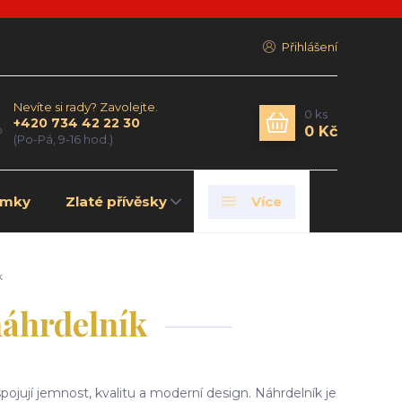
Přihlášení
Nevíte si rady? Zavolejte.
0
ks
+420 734 42 22 30
0 Kč
(Po-Pá, 9-16 hod.)
amky
Zlaté přívěsky
Více
k
náhrdelník
jují jemnost, kvalitu a moderní design. Náhrdelník je