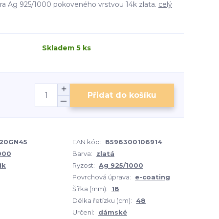
bra Ag 925/1000 pokoveného vrstvou 14k zlata.
celý
Skladem 5 ks
Přidat do košíku
20GN45
EAN kód:
8596300106914
1000
Barva:
zlatá
ík
Ryzost:
Ag 925/1000
Povrchová úprava:
e-coating
Šířka (mm):
18
Délka řetízku (cm):
48
Určení:
dámské