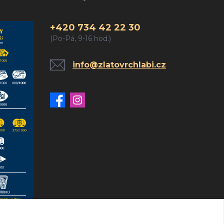
+420 734 42 22 30
(Po-Pá, 9-16 hod.)
info@zlatovrchlabi.cz