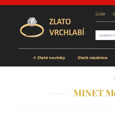
O nás
J
☆ Zlaté novinky
Zlaté náušnice
MINET Mod