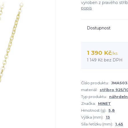
vyroben z pravého stří
popis
Dostupnost
1 390 Kč
/
ks
1 149 Kč
bez DPH
Číslo produktu:
JMAS03
materiál:
stříbro 925/
Typ produktu:
náhrdeln
Značka:
MINET
Hmotnost (g):
5,8
Výška (mm):
13
Síla řetízku (mm):
1,45