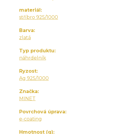
materiál
stříbro 925/1000
Barva
zlatá
Typ produktu
náhrdelník
Ryzost
Ag 925/1000
Značka
MINET
Povrchová úprava
e-coating
Hmotnost (g)