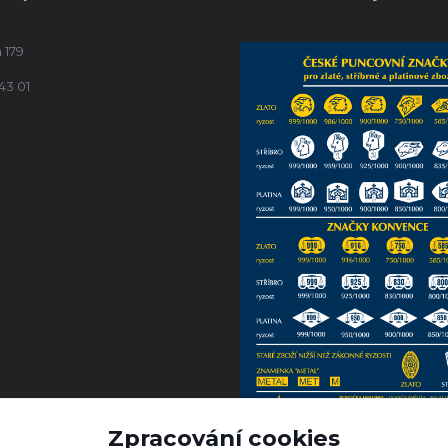
 179
43 01
Zpracování cookies