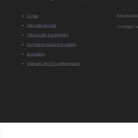
O nás
Krkonošká
Jak nakupovat
Vrchlabí, 5
Obchodní podmínky
Ochrana osobních údajů
Kontakty
Vrácení zboží a reklamace