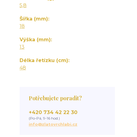
5,8
Šířka (mm)
18
Výška (mm)
13
Délka řetízku (cm)
48
Potřebujete poradit?
+420 734 42 22 30
(Po-Pá, 9-16 hod.)
info@zlatovrchlabi.cz