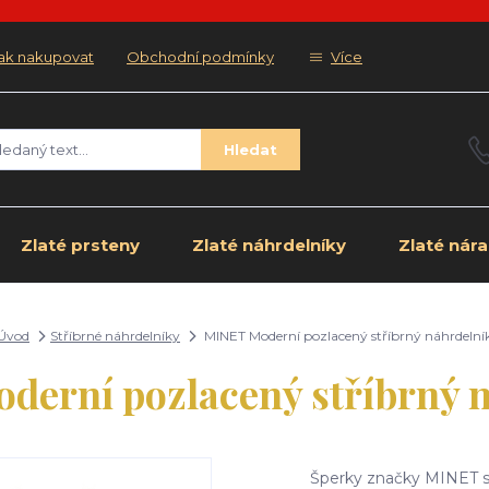
ak nakupovat
Obchodní podmínky
Více
Hledat
Zlaté prsteny
Zlaté náhrdelníky
Zlaté nár
Úvod
Stříbrné náhrdelníky
MINET Moderní pozlacený stříbrný náhrdelní
erní pozlacený stříbrný 
Šperky značky MINET spo