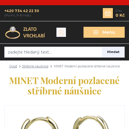
+420 734 42 22 30
0
ks
0 Kč
(Po-Pá, 9-16 hod.)
Menu
Hledat
Úvod
Stříbrné náušnice
MINET Moderní pozlacené stříbrné náušnice
MINET Moderní pozlacené
stříbrné náušnice