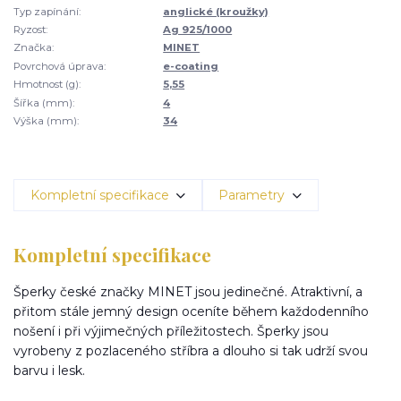
Typ zapínání:
anglické (kroužky)
Ryzost:
Ag 925/1000
Značka:
MINET
Povrchová úprava:
e-coating
Hmotnost (g):
5,55
Šířka (mm):
4
Výška (mm):
34
Kompletní specifikace
Parametry
Kompletní specifikace
Šperky české značky MINET jsou jedinečné. Atraktivní, a
přitom stále jemný design oceníte během každodenního
nošení i při výjimečných příležitostech. Šperky jsou
vyrobeny z pozlaceného stříbra a dlouho si tak udrží svou
barvu i lesk.