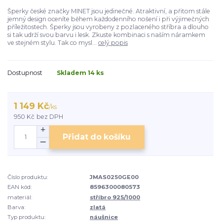
Šperky české značky MINET jsou jedinečné. Atraktivní, a přitom stále
jemný design oceníte během každodenního nošení i při výjimečných
příležitostech. Šperky jsou vyrobeny z pozlaceného stříbra a dlouho
si tak udrží svou barvu i lesk. Zkuste kombinaci s naším náramkem
ve stejném stylu. Tak co mysl...
celý popis
Dostupnost
Skladem 14 ks
1 149 Kč
/
ks
950 Kč
bez DPH
Přidat do košíku
Číslo produktu:
JMAS0250GE00
EAN kód:
8596300080573
materiál:
stříbro 925/1000
Barva:
zlatá
Typ produktu:
náušnice