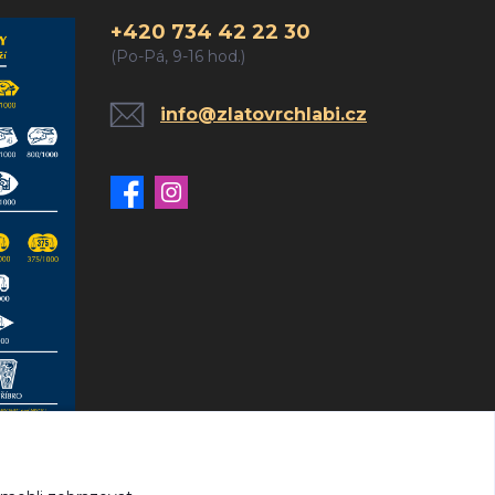
+420 734 42 22 30
(Po-Pá, 9-16 hod.)
info@zlatovrchlabi.cz