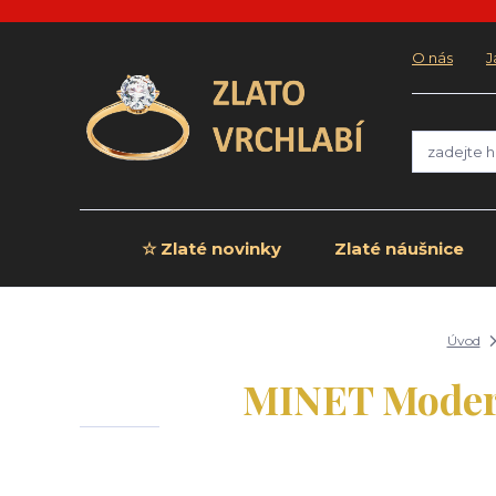
O nás
J
☆ Zlaté novinky
Zlaté náušnice
Úvod
MINET Modern