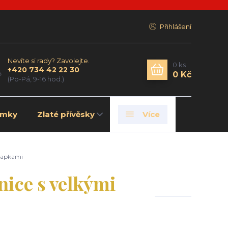
Přihlášení
Nevíte si rady? Zavolejte.
0
ks
+420 734 42 22 30
0 Kč
(Po-Pá, 9-16 hod.)
amky
Zlaté přívěsky
Více
 kapkami
ice s velkými