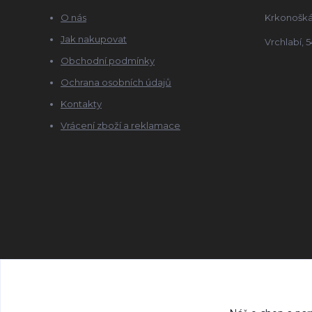
O nás
Krkonošká
Jak nakupovat
Vrchlabí, 5
Obchodní podmínky
Ochrana osobních údajů
Kontakty
Vrácení zboží a reklamace