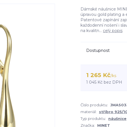
Dámské náušnice MINET
úpravou gold plating a
Patentové zapínání zaj
každodenní nošení i sla
na kvalitn...
celý popis
Dostupnost
1 265 Kč
/
ks
1 045 Kč
bez DPH
Číslo produktu:
JMAS03
materiál:
stříbro 925/
Typ produktu:
náušnice
Značka:
MINET