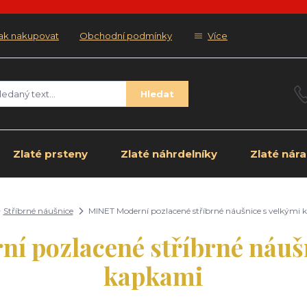
ak nakupovat
Obchodní podmínky
Více
Hledat
Zlaté prsteny
Zlaté náhrdelníky
Zlaté nár
Stříbrné náušnice
MINET Moderní pozlacené stříbrné náušnice s velkými
í pozlacené stříbrné náušn
kapkami