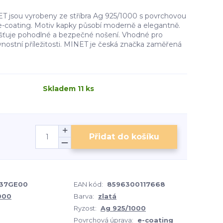
 jsou vyrobeny ze stříbra Ag 925/1000 s povrchovou
 e-coating. Motiv kapky působí moderně a elegantně.
išťuje pohodlné a bezpečné nošení. Vhodné pro
vnostní příležitosti. MINET je česká značka zaměřená
Skladem 11 ks
Přidat do košíku
37GE00
EAN kód:
8596300117668
1000
Barva:
zlatá
Ryzost:
Ag 925/1000
Povrchová úprava:
e-coating