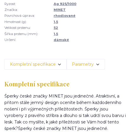
Ryzost:
Ag 925/1000
Značka:
MINET
Povrchová úprava:
rhodiované
Hmotnost (g):
1,5
Velikost prstenu:
52
Šířka prstenu (mm):
1,5
Určení:
dámské
Kompletní specifikace
Parametry
Kompletní specifikace
Šperky české značky MINET jsou jedinečné. Atraktivní, a
přitom stále jemný design oceníte během každodenního
nošení i při výjimečných příležitostech. Šperky jsou
vyrobeny z pravého stříbra a dlouho si tak udrží svou barvu i
lesk. Tak co myslíte, k jaké příležitosti se Vám hodí tento
šperk?Šperky české značky MINET jsou jedinečné.