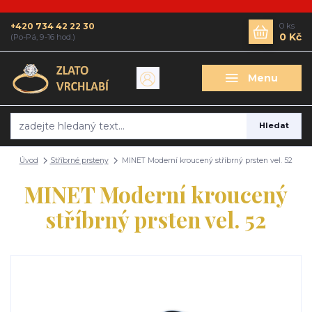
+420 734 42 22 30
0
ks
0 Kč
(Po-Pá, 9-16 hod.)
Menu
Hledat
Úvod
Stříbrné prsteny
MINET Moderní kroucený stříbrný prsten vel. 52
MINET Moderní kroucený
stříbrný prsten vel. 52