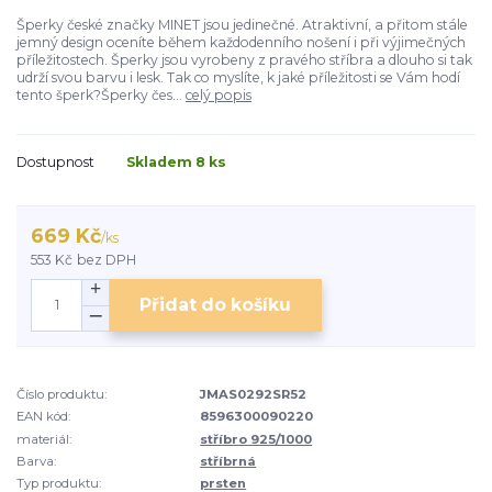
Šperky české značky MINET jsou jedinečné. Atraktivní, a přitom stále
jemný design oceníte během každodenního nošení i při výjimečných
příležitostech. Šperky jsou vyrobeny z pravého stříbra a dlouho si tak
udrží svou barvu i lesk. Tak co myslíte, k jaké příležitosti se Vám hodí
tento šperk?Šperky čes...
celý popis
Dostupnost
Skladem 8 ks
669 Kč
/
ks
553 Kč
bez DPH
Přidat do košíku
Číslo produktu:
JMAS0292SR52
EAN kód:
8596300090220
materiál:
stříbro 925/1000
Barva:
stříbrná
Typ produktu:
prsten