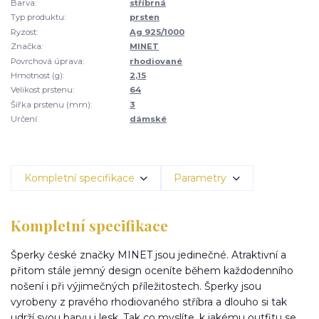
Barva:
stříbrná
Typ produktu:
prsten
Ryzost:
Ag 925/1000
Značka:
MINET
Povrchová úprava:
rhodiované
Hmotnost (g):
2,15
Velikost prstenu:
64
Šířka prstenu (mm):
3
Určení:
dámské
Kompletní specifikace
Parametry
Kompletní specifikace
Šperky české značky MINET jsou jedinečné. Atraktivní a
přitom stále jemný design oceníte během každodenního
nošení i při výjimečných příležitostech. Šperky jsou
vyrobeny z pravého rhodiovaného stříbra a dlouho si tak
udrží svou barvu i lesk. Tak co myslíte, k jakému outfitu se