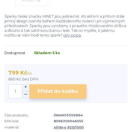
Šperky české značky MINET jsou jedinečné. Atraktivní a přitom stále
jemný design oceníte během každodenního nošení i při výjimečných
příležitostech. Šperky jsou vyrobeny z pravého rhodiovaného stříbra
a dlouho si tak udrží svou barvu i lesk. Tak co myslíte, k jakému
outfitu se Vám hodí tento šperk?
celý popis
Dostupnost
Skladem 5 ks
799 Kč
/
ks
660 Kč
bez DPH
Přidat do košíku
Číslo produktu:
JMAN0330SR64
EAN kód:
8596300046555
materiál:
stříbro 925/1000