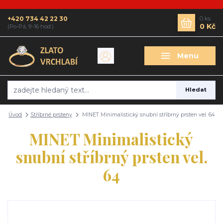
+420 734 42 22 30
0
ks
0 Kč
(Po-Pá, 9-16 hod.)
Menu
Hledat
Úvod
Stříbrné prsteny
MINET Minimalistický snubní stříbrný prsten vel. 64
MINET Minimalistický
snubní stříbrný prsten vel.
64