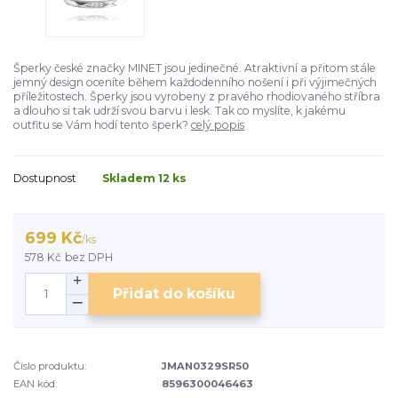
Šperky české značky MINET jsou jedinečné. Atraktivní a přitom stále
jemný design oceníte během každodenního nošení i při výjimečných
příležitostech. Šperky jsou vyrobeny z pravého rhodiovaného stříbra
a dlouho si tak udrží svou barvu i lesk. Tak co myslíte, k jakému
outfitu se Vám hodí tento šperk?
celý popis
Dostupnost
Skladem 12 ks
699 Kč
/
ks
578 Kč
bez DPH
Přidat do košíku
Číslo produktu:
JMAN0329SR50
EAN kód:
8596300046463