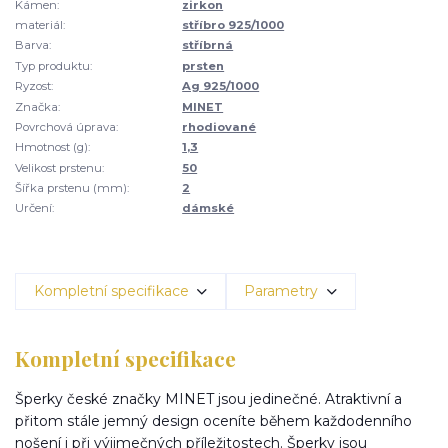
Kámen:
zirkon
materiál:
stříbro 925/1000
Barva:
stříbrná
Typ produktu:
prsten
Ryzost:
Ag 925/1000
Značka:
MINET
Povrchová úprava:
rhodiované
Hmotnost (g):
1,3
Velikost prstenu:
50
Šířka prstenu (mm):
2
Určení:
dámské
Kompletní specifikace
Parametry
Kompletní specifikace
Šperky české značky MINET jsou jedinečné. Atraktivní a
přitom stále jemný design oceníte během každodenního
nošení i při výjimečných příležitostech. Šperky jsou