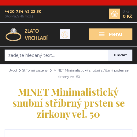
+420 734 42 22 30
0
ks
0 Kč
(Po-Pá, 9-16 hod.)
Menu
Hledat
Úvod
Stříbrné prsteny
MINET Minimalistický snubní stříbrný prsten se
zirkony vel. 50
MINET Minimalistický
snubní stříbrný prsten se
zirkony vel. 50