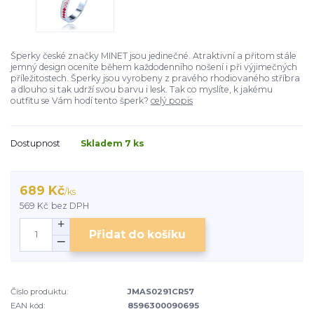
Šperky české značky MINET jsou jedinečné. Atraktivní a přitom stále
jemný design oceníte během každodenního nošení i při výjimečných
příležitostech. Šperky jsou vyrobeny z pravého rhodiovaného stříbra
a dlouho si tak udrží svou barvu i lesk. Tak co myslíte, k jakému
outfitu se Vám hodí tento šperk?
celý popis
Dostupnost
Skladem 7 ks
689 Kč
/
ks
569 Kč
bez DPH
Přidat do košíku
Číslo produktu:
JMAS0291CR57
EAN kód:
8596300090695