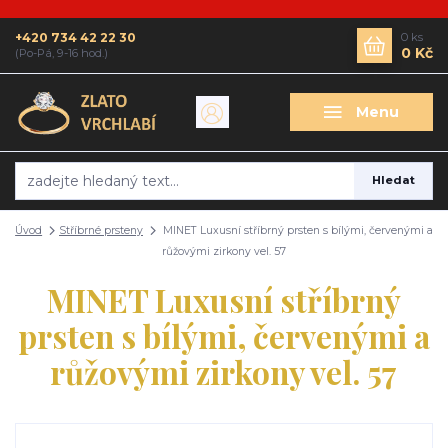
+420 734 42 22 30
0
ks
0 Kč
(Po-Pá, 9-16 hod.)
Menu
Hledat
Úvod
Stříbrné prsteny
MINET Luxusní stříbrný prsten s bílými, červenými a
růžovými zirkony vel. 57
MINET Luxusní stříbrný
prsten s bílými, červenými a
růžovými zirkony vel. 57