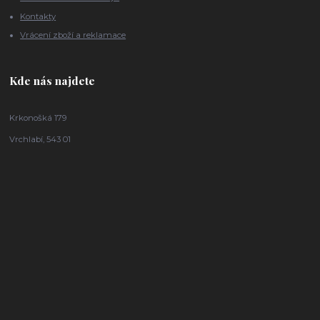
Kontakty
Vrácení zboží a reklamace
Kde nás najdete
Krkonošká 179
Vrchlabí, 543 01