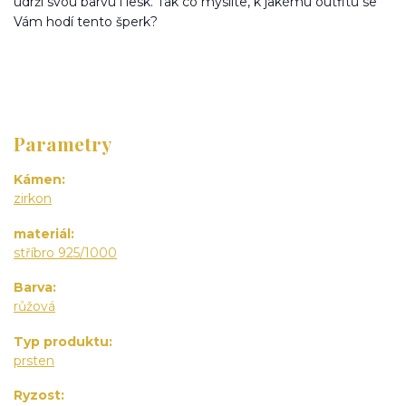
udrží svou barvu i lesk. Tak co myslíte, k jakému outfitu se
Vám hodí tento šperk?
Parametry
Kámen
zirkon
materiál
stříbro 925/1000
Barva
růžová
Typ produktu
prsten
Ryzost