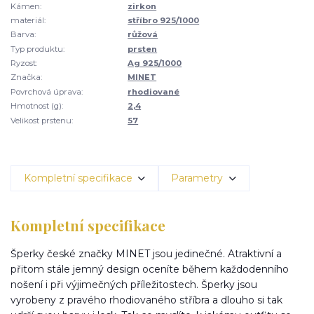
Kámen:
zirkon
materiál:
stříbro 925/1000
Barva:
růžová
Typ produktu:
prsten
Ryzost:
Ag 925/1000
Značka:
MINET
Povrchová úprava:
rhodiované
Hmotnost (g):
2,4
Velikost prstenu:
57
Kompletní specifikace
Parametry
Kompletní specifikace
Šperky české značky MINET jsou jedinečné. Atraktivní a
přitom stále jemný design oceníte během každodenního
nošení i při výjimečných příležitostech. Šperky jsou
vyrobeny z pravého rhodiovaného stříbra a dlouho si tak