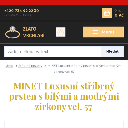
+420 734 42 22 30
0
ks
0 Kč
(Po-Pá, 9-16 hod.)
Menu
Hledat
Úvod
Stříbrné prsteny
MINET Luxusní stříbrný prsten s bílými a modrými
zirkony vel. 57
MINET Luxusní stříbrný
prsten s bílými a modrými
zirkony vel. 57