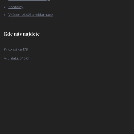
Kontakty
Vrácení zboží a reklamace
Kde nás najdete
Krkonošká 179
Vrchlabí, 543 01