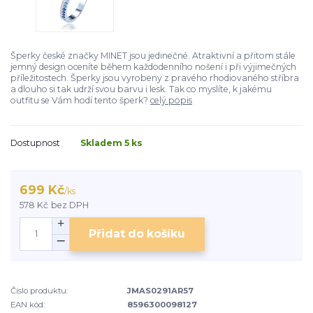
Šperky české značky MINET jsou jedinečné. Atraktivní a přitom stále
jemný design oceníte během každodenního nošení i při výjimečných
příležitostech. Šperky jsou vyrobeny z pravého rhodiovaného stříbra
a dlouho si tak udrží svou barvu i lesk. Tak co myslíte, k jakému
outfitu se Vám hodí tento šperk?
celý popis
Dostupnost
Skladem 5 ks
699 Kč
/
ks
578 Kč
bez DPH
Přidat do košíku
Číslo produktu:
JMAS0291AR57
EAN kód:
8596300098127