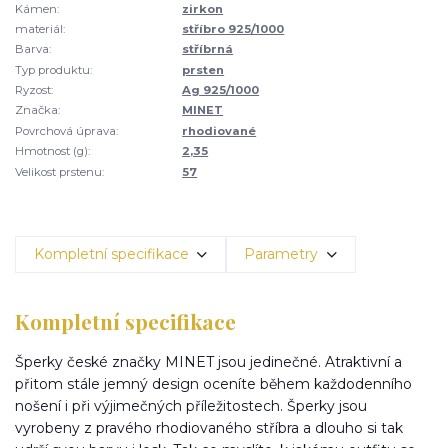
Kámen:
zirkon
materiál:
stříbro 925/1000
Barva:
stříbrná
Typ produktu:
prsten
Ryzost:
Ag 925/1000
Značka:
MINET
Povrchová úprava:
rhodiované
Hmotnost (g):
2,35
Velikost prstenu:
57
Kompletní specifikace
Parametry
Kompletní specifikace
Šperky české značky MINET jsou jedinečné. Atraktivní a
přitom stále jemný design oceníte během každodenního
nošení i při výjimečných příležitostech. Šperky jsou
vyrobeny z pravého rhodiovaného stříbra a dlouho si tak