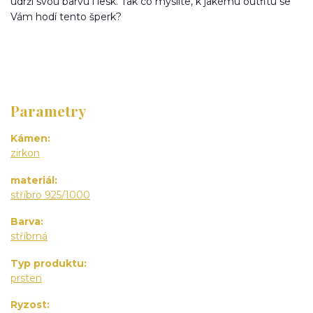
udrží svou barvu i lesk. Tak co myslíte, k jakému outfitu se
Vám hodí tento šperk?
Parametry
Kámen
zirkon
materiál
stříbro 925/1000
Barva
stříbrná
Typ produktu
prsten
Ryzost