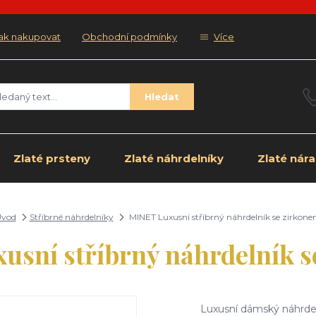
ak nakupovat
Obchodní podmínky
Více
Hledat
Zlaté prsteny
Zlaté náhrdelníky
Zlaté nár
vod
Stříbrné náhrdelníky
MINET Luxusní stříbrný náhrdelník se zirkon
usní stříbrný náhrdelník s
Luxusní dámský náhrdel