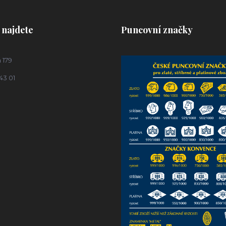
 najdete
Puncovní značky
 179
43 01