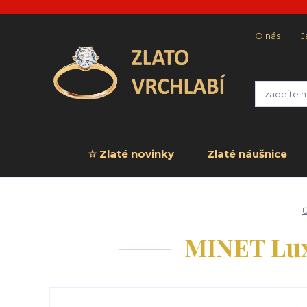
O nás
J
☆ Zlaté novinky
Zlaté náušnice
Ú
MINET Lux