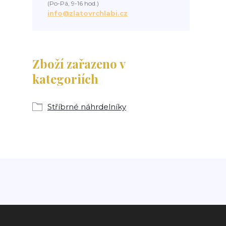
(Po-Pá, 9-16 hod.)
info@zlatovrchlabi.cz
Zboží zařazeno v
kategoriích
Stříbrné náhrdelníky