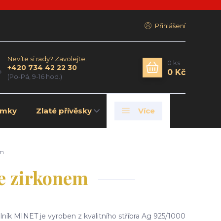
Přihlášení
Nevíte si rady? Zavolejte.
0
ks
+420 734 42 22 30
0 Kč
(Po-Pá, 9-16 hod.)
amky
Zlaté přívěsky
Více
em
e zirkonem
ník MINET je vyroben z kvalitního stříbra Ag 925/1000