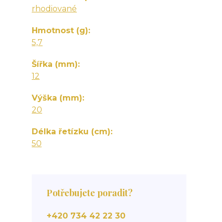
rhodiované
Hmotnost (g)
5,7
Šířka (mm)
12
Výška (mm)
20
Délka řetízku (cm)
50
Potřebujete poradit?
+420 734 42 22 30