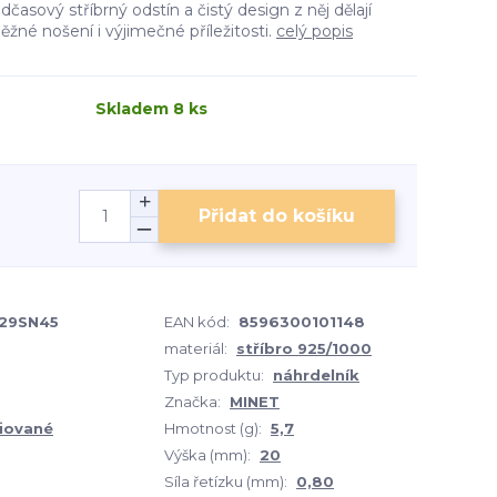
časový stříbrný odstín a čistý design z něj dělají
ěžné nošení i výjimečné příležitosti.
celý popis
Skladem 8 ks
Přidat do košíku
29SN45
EAN kód:
8596300101148
materiál:
stříbro 925/1000
Typ produktu:
náhrdelník
Značka:
MINET
iované
Hmotnost (g):
5,7
Výška (mm):
20
Síla řetízku (mm):
0,80