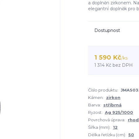
a doplněn zirkonem. Nad
elegantní doplněk pro b
Dostupnost
1 590 Kč
/
ks
1 314 Kč
bez DPH
Číslo produktu:
JMAS03
Kámen:
zirkon
Barva:
stříbrná
Ryzost:
Ag 925/1000
Povrchová úprava:
rhod
Šířka (mm):
12
Délka řetízku (cm):
50