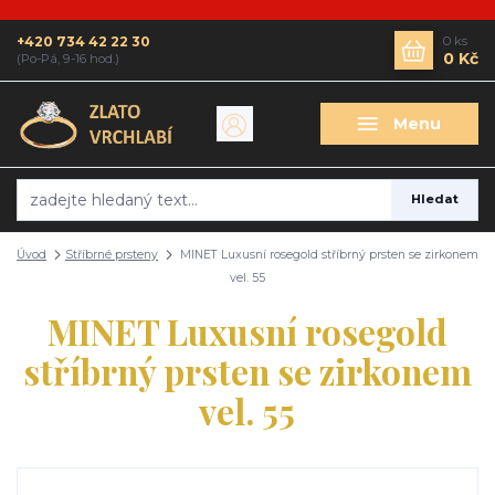
+420 734 42 22 30
0
ks
0 Kč
(Po-Pá, 9-16 hod.)
Menu
Hledat
Úvod
Stříbrné prsteny
MINET Luxusní rosegold stříbrný prsten se zirkonem
vel. 55
MINET Luxusní rosegold
stříbrný prsten se zirkonem
vel. 55