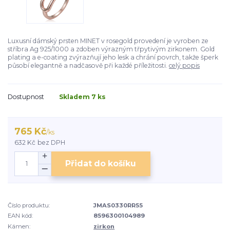
Luxusní dámský prsten MINET v rosegold provedení je vyroben ze
stříbra Ag 925/1000 a zdoben výrazným třpytivým zirkonem. Gold
plating a e-coating zvýrazňují jeho lesk a chrání povrch, takže šperk
působí elegantně a nadčasově při každé příležitosti.
celý popis
Dostupnost
Skladem 7 ks
765 Kč
/
ks
632 Kč
bez DPH
Přidat do košíku
Číslo produktu:
JMAS0330RR55
EAN kód:
8596300104989
Kámen:
zirkon