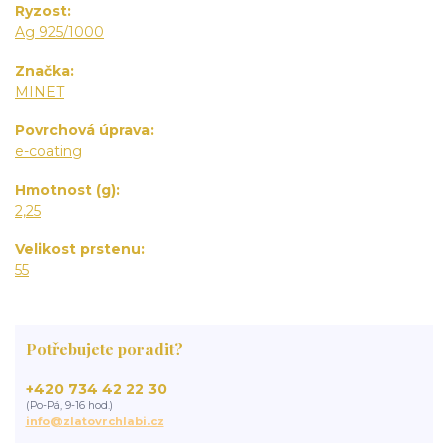
Ryzost
Ag 925/1000
Značka
MINET
Povrchová úprava
e-coating
Hmotnost (g)
2,25
Velikost prstenu
55
Potřebujete poradit?
+420 734 42 22 30
(Po-Pá, 9-16 hod.)
info@zlatovrchlabi.cz