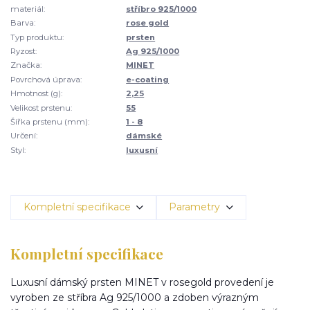
materiál:
stříbro 925/1000
Barva:
rose gold
Typ produktu:
prsten
Ryzost:
Ag 925/1000
Značka:
MINET
Povrchová úprava:
e-coating
Hmotnost (g):
2,25
Velikost prstenu:
55
Šířka prstenu (mm):
1 - 8
Určení:
dámské
Styl:
luxusní
Kompletní specifikace
Parametry
Kompletní specifikace
Luxusní dámský prsten MINET v rosegold provedení je
vyroben ze stříbra Ag 925/1000 a zdoben výrazným