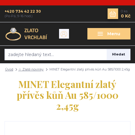
+420 734 42 22 30
0
ks
0 Kč
(Po-Pá, 9-16 hod.)
Menu
Hledat
Úvod
☆ Zlaté novinky
MINET Elegantní zlatý přívěs kůň Au 585/1000 2,45g
MINET Elegantní zlatý
přívěs kůň Au 585/1000
2,45g