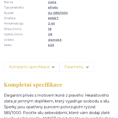
Barva:
zlatá
Typ produktu:
přívěs
Ryzost:
Au 585/1000
Značka:
MINET
Hmotnost (g):
2,45
Šířka (mm):
18
Výška (mm):
28
Určení:
dámské
Motiv:
kůň
Kompletní specifikace
Parametry
Kompletní specifikace
Elegantní přívěs s motivem koně z pravého 14karátového
zlata je jemným doplňkem, který vyjadřuje svobodu a sílu.
Šperky jsou opatřeny puncem potvrzujícím ryzost
585/1000. Pociťte sílu sebevědomí, které vám dodají zlaté