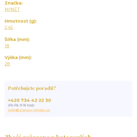
Značka
MINET
Hmotnost (g)
2,45
Šířka (mm)
18
Výška (mm)
28
Potřebujete poradit?
+420 734 42 22 30
(Po-Pá, 9-16 hod.)
info@zlatovrchlabi.cz
Zboží zařazeno v kategoriích