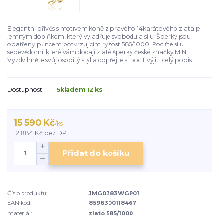
Elegantní přívěs s motivem koně z pravého 14karátového zlata je
jemným doplňkem, který vyjadřuje svobodu a sílu. Šperky jsou
opatřeny puncem potvrzujícím ryzost 585/1000. Pociťte sílu
sebevědomí, které vám dodají zlaté šperky české značky MINET.
Vyzdvihněte svůj osobitý styl a dopřejte si pocit výji...
celý popis
Dostupnost
Skladem 12 ks
15 590 Kč
/
ks
12 884 Kč
bez DPH
Přidat do košíku
Číslo produktu:
JMG0383WGP01
EAN kód:
8596300118467
materiál:
zlato 585/1000