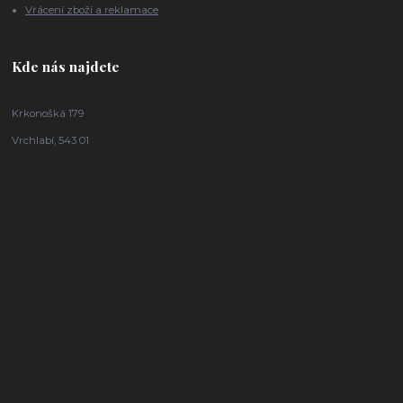
Vrácení zboží a reklamace
Kde nás najdete
Krkonošká 179
Vrchlabí, 543 01