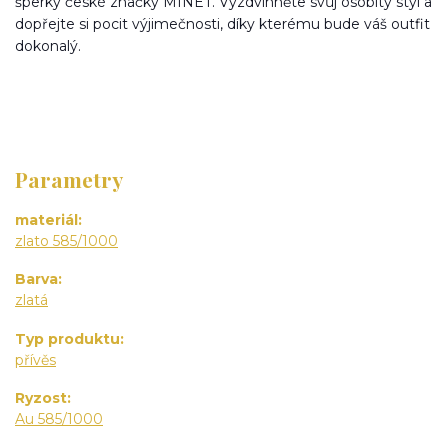
šperky české značky MINET. Vyzdvihněte svůj osobitý styl a
dopřejte si pocit výjimečnosti, díky kterému bude váš outfit
dokonalý.
Parametry
materiál
zlato 585/1000
Barva
zlatá
Typ produktu
přívěs
Ryzost
Au 585/1000