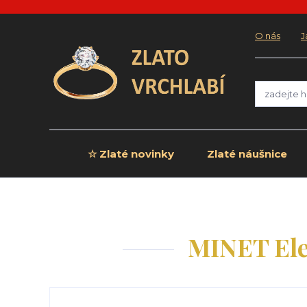
O nás
J
☆ Zlaté novinky
Zlaté náušnice
MINET Eleg