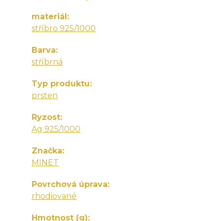
materiál
stříbro 925/1000
Barva
stříbrná
Typ produktu
prsten
Ryzost
Ag 925/1000
Značka
MINET
Povrchová úprava
rhodiované
Hmotnost (g)