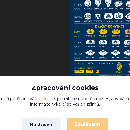
Zpracování cookies
tneři potřebují Váš
souhlas
s použitím souborů cookies, aby Vám
informace týkající se Vašich zájmů.
Souhlasím
Nastavení