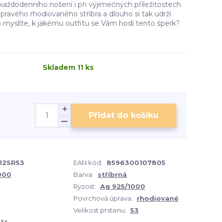
aždodenního nošení i při výjimečných příležitostech.
pravého rhodiovaného stříbra a dlouho si tak udrží
co myslíte, k jakému outfitu se Vám hodí tento šperk?
Skladem 11 ks
Přidat do košíku
12SR53
EAN kód:
8596300107805
1000
Barva:
stříbrná
Ryzost:
Ag 925/1000
Povrchová úprava:
rhodiované
Velikost prstenu:
53