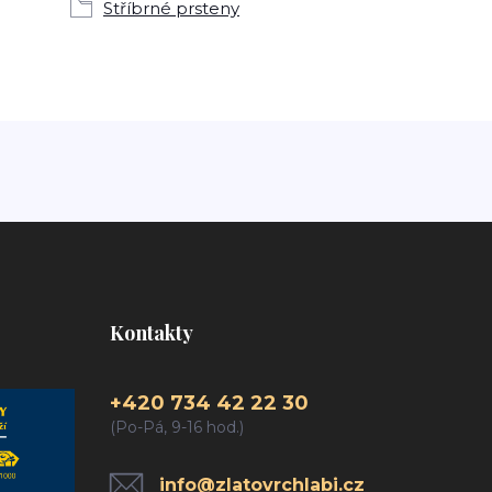
Stříbrné prsteny
Kontakty
+420 734 42 22 30
(Po-Pá, 9-16 hod.)
info@zlatovrchlabi.cz