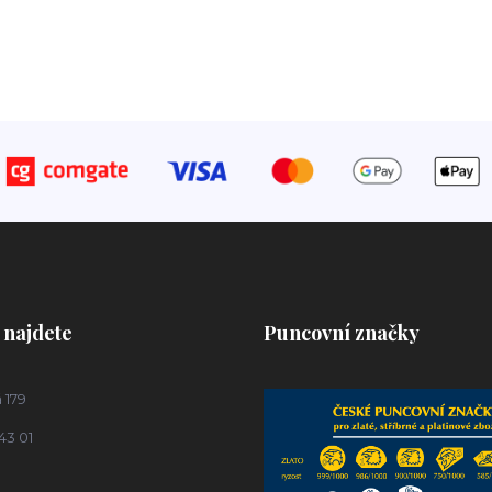
 najdete
Puncovní značky
 179
43 01