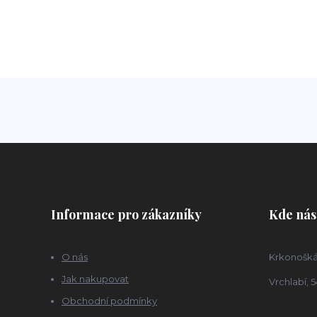
Informace pro zákazníky
Kde nás
O nás
Krkonošká
Jak nakupovat
Vrchlabí, 5
Obchodní podmínky