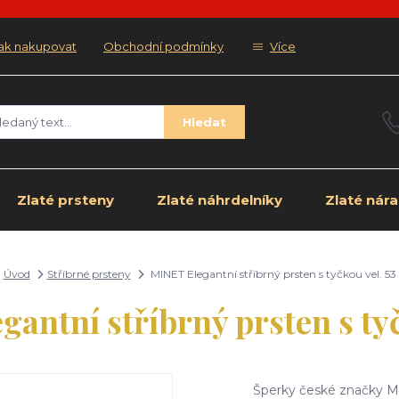
ak nakupovat
Obchodní podmínky
Více
Hledat
Zlaté prsteny
Zlaté náhrdelníky
Zlaté nár
Úvod
Stříbrné prsteny
MINET Elegantní stříbrný prsten s tyčkou vel. 53
antní stříbrný prsten s tyč
Šperky české značky MI