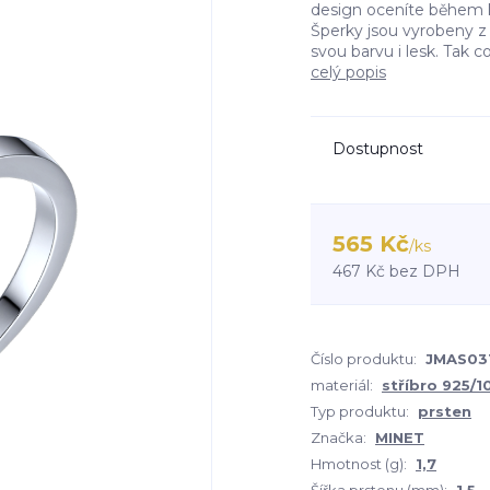
design oceníte během k
Šperky jsou vyrobeny z 
svou barvu i lesk. Tak 
celý popis
Dostupnost
565 Kč
/
ks
467 Kč
bez DPH
Číslo produktu:
JMAS03
materiál:
stříbro 925/
Typ produktu:
prsten
Značka:
MINET
Hmotnost (g):
1,7