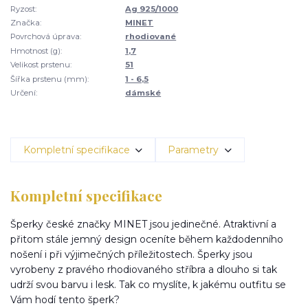
Ryzost:
Ag 925/1000
Značka:
MINET
Povrchová úprava:
rhodiované
Hmotnost (g):
1,7
Velikost prstenu:
51
Šířka prstenu (mm):
1 - 6,5
Určení:
dámské
Kompletní specifikace
Parametry
Kompletní specifikace
Šperky české značky MINET jsou jedinečné. Atraktivní a
přitom stále jemný design oceníte během každodenního
nošení i při výjimečných příležitostech. Šperky jsou
vyrobeny z pravého rhodiovaného stříbra a dlouho si tak
udrží svou barvu i lesk. Tak co myslíte, k jakému outfitu se
Vám hodí tento šperk?