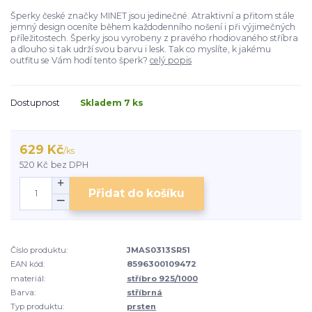
Šperky české značky MINET jsou jedinečné. Atraktivní a přitom stále
jemný design oceníte během každodenního nošení i při výjimečných
příležitostech. Šperky jsou vyrobeny z pravého rhodiovaného stříbra
a dlouho si tak udrží svou barvu i lesk. Tak co myslíte, k jakému
outfitu se Vám hodí tento šperk?
celý popis
Dostupnost
Skladem 7 ks
629 Kč
/
ks
520 Kč
bez DPH
Přidat do košíku
Číslo produktu:
JMAS0313SR51
EAN kód:
8596300109472
materiál:
stříbro 925/1000
Barva:
stříbrná
Typ produktu:
prsten