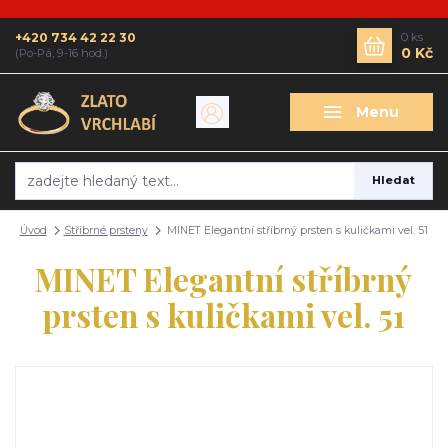
+420 734 42 22 30
0
ks
0 Kč
(Po-Pá, 9-16 hod.)
Menu
Hledat
Úvod
Stříbrné prsteny
MINET Elegantní stříbrný prsten s kuličkami vel. 51
MINET Elegantní stříbrný
prsten s kuličkami vel. 51