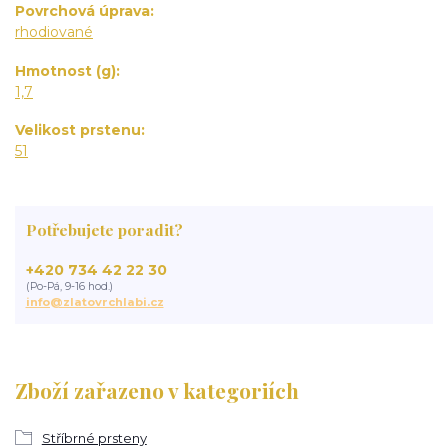
Povrchová úprava
rhodiované
Hmotnost (g)
1,7
Velikost prstenu
51
Potřebujete poradit?
+420 734 42 22 30
(Po-Pá, 9-16 hod.)
info@zlatovrchlabi.cz
Zboží zařazeno v kategoriích
Stříbrné prsteny